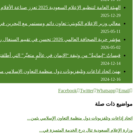
الهيئة العامة لتنظيم الإعلام السعودية 2025 تعزز صناعة الأفلام والقطاع الإعلامي في المملكة
2025-12-29
معالي وزير الإعلام الكويتي: تعاون دائم ومستمر مع البحرين في 
2025-05-11
مؤشر حرية الصحافة العالمي 2026: تحسن في تقييم السنغال رغم تراجع ترتيبها عالميًا
2026-05-02
قبساتٌ “إيمانيةٌ” من وثيقة “الإيمان في عالَمٍ متغيِّر” التي أط‫‬
2024-12-14
يهنئ اتحاد اذاعات وتليفزيونات دول منظمة التعاون الإسلامي مملكة البحرين بمناسبة عي
2024-12-16
Facebook
Twitter
Whatsapp
Email
مواضيع ذات صلة
اتحاد إذاعات وتلفزيونات دول منظمة التعاون الإسلامي يثمن...
وزارة الإعلام السعودية تنال درع الخدمة المتميزة في...