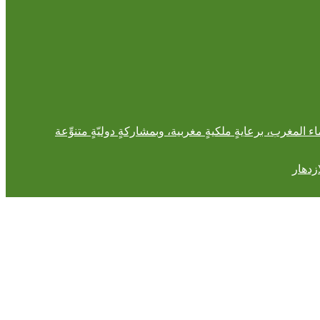
ء المغرب، برعايةٍ ملكيةٍ مغربية، وبمشاركةٍ دوليّةٍ متنوِّعة