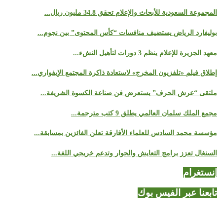
المجموعة السعودية للأبحاث والإعلام تحقق 34.8 مليون ريال...
بوليفارد الرياض يستضيف منافسات “كأس المحتوى” بين نجوم...
معهد الجزيرة للإعلام ينظم 3 دورات لتأهيل النشء...
إطلاق فيلم «تلفزيون المخرج» لاستعادة ذاكرة المجتمع الإيفواري...
ملتقى “عرش الحرف” يستعرض فن صناعة الكسوة الشريفة...
مجمع الملك سلمان العالمي يطلق 9 كتب مترجمة...
مؤسسة محمد السادس للعلماء الأفارقة تعلن الفائزين بمسابقة...
السنغال تعزز برامج التعايش والحوار وتدعم خريجي اللغة...
إنستغرام
تابعنا عبر الفيس بوك