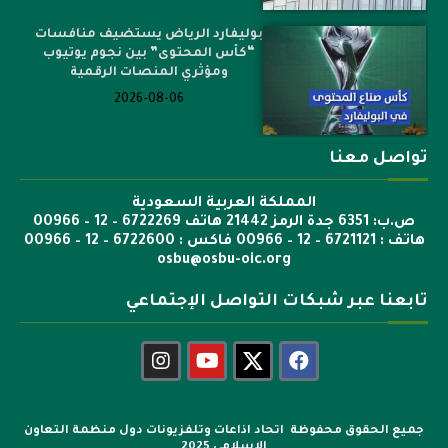
بوليفارد الرياض يستضيف منافسات
“كأس المحتوى” بين نجوم يوتيوب
ومؤثري المنصات الرقمية
2026-08-06
تواصل معنا
المملكة العربية السعودية
ص.ب: 6351 جدة الرمز 21442 هاتف 6722269 – 12 – 00966
هاتف : 6721121 – 12 – 00966 فاكس : 6722600 – 12 – 00966
osbu@osbu-oic.org
تابعنا عبر شبكات التواصل الإجتماعي
جميع الحقوق محفوظة اتحاد اذاعات وتلفزيونات دول منظمة التعاون
الإسلامي 2025