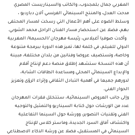
المغربي جمال بلمجدوب، والكاتب والسيناريست المصري
مدحت العدل، والمنتج السينمائي الفرنسي آلان دبارديو ،
وسلط الضوء على أهم الأعمال التي رسخت لمسار المحتفى
بهم، فضلا عن استحضار مسار الفنان الراحل محمد الشوبي.
وأكدت صوفيا أغيلاس، رئيسة مهرجان /الحسيمة/ المغربية
الدولي للفيلم، في كلمة لها، تميز هذه الدورة ببرمجة متنوعة
وخاصة، وتستضيف عروضا وفنانين من بلدان مختلفة، مبينة
أن هذه النسخة ستشهد إطلاق منصة دعم لإنتاج أفلام
والإبداع السينمائي المحلي ومساعدة الطاقات الشابة،
لدورهم جميعا في أهمية التبادل الثقافي وإثراء الرؤى وتعزيز
الحوار الفني.
وإلى جانب العروض السينمائية، ستتخلل فقرات المهرجان
عدد من الورشات حول كتابة السيناريو والتمثيل والتوجيه
الفني وتقنيات التصوير، وورشة حول السينما التفاعلية
واكتشاف آفاق السرد الجديدة، وماستر كلاس للإنتاج
السينمائي في المستقبل، فضلا عن ورشة الذكاء الاصطناعي