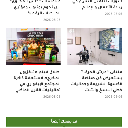
3 دورات لتأهيل النشء في
منافسات “كأس المحتوى”
ريادة الأعمال والإعلام
بين نجوم يوتيوب ومؤثري
المنصات الرقمية
2026-08-06
2026-08-06
ملتقى “عرش الحرف”
إطلاق فيلم «تلفزيون
يستعرض فن صناعة
المخرج» لاستعادة ذاكرة
الكسوة الشريفة وجماليات
المجتمع الإيفواري في
خطي النسخ والثلث
ثمانينيات القرن الماضي
2026-08-06
2026-08-06
قد يهمك أيضاً