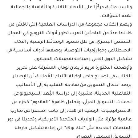
والسينمائية، مركّزًا على الأبعاد التقنية والثقافية والجمالية
لهذه التحوّلات.
ويضم الكتاب مجموعة من الدراسات العلمية التي ناقش من
خلالها عددٌ من الباحثين العرب تطور أدوات الترويج في المجال
السمعي البصري، في ظل صعود الوسائط الرقمية والذكاء
الاصطناعي وخوارزميات التوصية، بوصفها أدوات أساسية في
تشكيل الذوق الفني وصناعة تفضيلات الجمهور.
وأوضحت الدكتورة مريم نريمان نومار، المشرفة على تحرير
الكتاب، في تصريح خاص لوكالة الأنباء العُمانية، أن الإصدار
يرصد انتقال التسويق من نماذجه التقليدية إلى الأساليب
التفاعلية الحديثة، مشيرة إلى دراسة البُعد السيميولوجي
لحملات التسويق المرئي، وتحليل ظاهرة “الفاندوم” كجزء من
الاستراتيجيات الرقمية الراهنة، إلى جانب استعراض تجارب
عالمية مؤثرة، مثل الولايات المتحدة الأمريكية، وتحديدًا في دور
المنصات الجديدة مثل “تيك توك” في إعادة تشكيل خارطة
التسويق السمعي البصري.