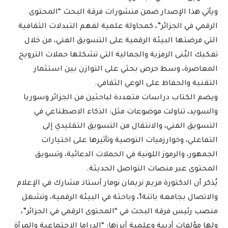
ويأتي هذا الإصدار ضمن منشورات فرقة البحث “المحتوى
الرقمي في الجزائر”، كمحاولة علمية لفهم التبدلات الثقافية
التي فرضتها البيئة الرقمية على التسويق الفني، من خلال
تفكيك البُنى الرمزية والجمالية التي تشكلها حملات الترويج
المعاصرة، وسط حرص بحثي على التوازن بين استثمار
التقنية والحفاظ على الوعي الثقافي.
ويضم الكتاب دراسات متعددة لباحثين من الجزائر وسوريا
والسويد، تناولت موضوعات مثل: الذكاء الاصطناعي في
التسويق الفني، والانتقال من التسويق التقليدي إلى
التفاعلي، وخوارزميات التوصية وتأثيرها على اختيارات
الجمهور، والرموز اللونية في الحملات الدعائية، وتسويق
المحتوى عبر منصات التواصل الحديثة.
يُذكر أن الدكتورة مريم نريمان نومار أستاذ مشارك في الإعلام
والاتصال بجامعة باتنة1، وباحثة في البيئة الرقمية، وتشغل
منصب رئيس فرقة البحث في “المحتوى الرقمي في الجزائر”،
ولها مؤلفات أدبية وعلمية أبرزها: “الدراما الاجتماعية والمرأة