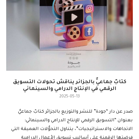
كتابٌ جماعيٌّ بالجزائر يناقش تحولات التسويق
الرقمي في الإنتاج الدرامي والسينمائي
2025-05-13
صدر عن دار “جودة” للنشر والتوزيع بالجزائر كتابٌ جماعيٌّ
بعنوان “التسويق الرقمي للإنتاج الدرامي والسينمائي:
الاتجاهات والاستراتيجيات”، يتناول التحوُّلات العميقة التي
فرضتها الرقمنة على أساليب تسويق الأعمال الدرامية