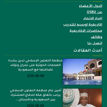
الدول الأعضاء
عن OSBU
اخبار الاتحاد
اكاديمية اوسبو للتدريب
محاضرات الاكاديمية
وظائف
إتصل بنا
أحدث المقالات
منظمة التعاون الإسلامي تدين بشدة
الهجمات الحوثية على نجران وتؤكد
تضامنها مع السعودية
2026-08-08
أمين عام منظمة التعاون الإسلامي
يرحب باتفاق مكة للدفاع المشترك
بين السعودية وباكستان...
2026-08-08