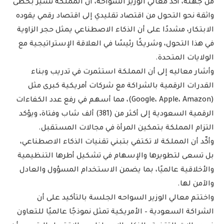
من جهته، أكّد معالي الوزير السواحه، أن المملكة تسير بخطى
واثقة نحو التحول من اقتصاد تقليدي إلى اقتصاد رقمي يقوده
الابتكار، مشددًا على أن الذكاء الاصطناعي يمثل حجر الزاوية
في هذا التحول، وشريكًا رئيسًا في العلاقة الإستراتيجية مع
الولايات المتحدة.
وأشار معاليه إلى أن المملكة استثمرت في تدريب وبناء
القدرات الرقمية بالشراكة مع شركات أمريكية كبرى مثل
(Google، Apple، Amazon)، مما أسهم في رفع عدد الكفاءات
الرقمية السعودية إلى أكثر من (381) ألف شاب وفتاة، ويؤكد
التزام المملكة بتمكين المرأة في مجالات المستقبل.
وأكّد أن المملكة لا تكتفي بتبني تقنيات الذكاء الاصطناعي،
بل تسعى لتطويرها والإسهام في تشكيل أطرها التنظيمية
والأخلاقية عالميًا، بما يضمن الاستخدام المسؤول والعادل
والآمن لها.
واختتم معالي الوزير السواحه الجلسة بالتأكيد على أن
الشراكة السعودية – الأمريكية تمثل نموذجًا عالميًا للتعاون