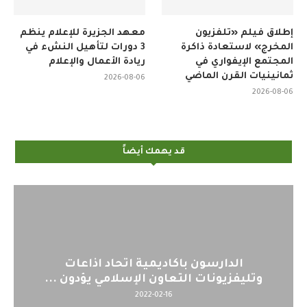
إطلاق فيلم «تلفزيون
معهد الجزيرة للإعلام ينظم
المخرج» لاستعادة ذاكرة
3 دورات لتأهيل النشء في
المجتمع الإيفواري في
ريادة الأعمال والإعلام
ثمانينيات القرن الماضي
2026-08-06
2026-08-06
قد يهمك أيضاً
اليوم : المشاركة بالاجتماع التحضيري
 ...
لمنظمي قمة اسيا...
2022-04-12