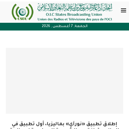
الجمعة, 7 أغسطس , 2026
إطلاق تطبيق «نورآي» بماليزيا، أول تطبيق في