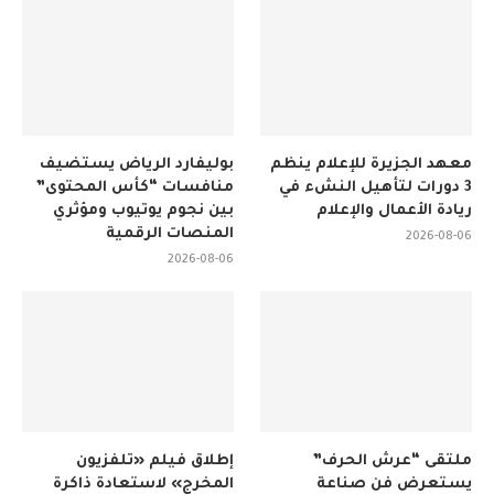
معهد الجزيرة للإعلام ينظم
بوليفارد الرياض يستضيف
3 دورات لتأهيل النشء في
منافسات “كأس المحتوى”
ريادة الأعمال والإعلام
بين نجوم يوتيوب ومؤثري
المنصات الرقمية
2026-08-06
2026-08-06
ملتقى “عرش الحرف”
إطلاق فيلم «تلفزيون
يستعرض فن صناعة
المخرج» لاستعادة ذاكرة