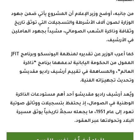
المقبلة
.
من جانبه، أوضح وزير الإعلام أن المشروع يأتي ضمن جهود
الوزارة لصون آلاف الأشرطة والتسجيلات التي توثق تاريخ
وثقافة وذاكرة الشعب الصومالي، مشيداً بجهود العاملين
في الأرشيف
.
كما أعرب الوزير عن تقديره لمنظمة اليونسكو وبرنامج
JFIT
الممول من الحكومة اليابانية لدعمهما برنامج “ذاكرة
العالم”، والمساهمة في تقييم أرشيف راديو مقديشو
وتحديث تجهيزاته الفنية
.
ويُعد أرشيف راديو مقديشو أحد أهم مستودعات الذاكرة
الوطنية في الصومال، إذ يحتفظ بتسجيلات ووثائق صوتية
تعود إلى عام 1951، ما يجعله سجلاً تاريخياً يوثق مسيرة
البلاد وتحولاتها عبر العقود
.