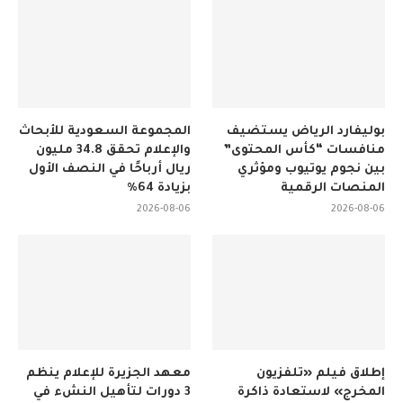
بوليفارد الرياض يستضيف
المجموعة السعودية للأبحاث
منافسات “كأس المحتوى”
والإعلام تحقق 34.8 مليون
بين نجوم يوتيوب ومؤثري
ريال أرباحًا في النصف الأول
المنصات الرقمية
بزيادة 64%
2026-08-06
2026-08-06
إطلاق فيلم «تلفزيون
معهد الجزيرة للإعلام ينظم
المخرج» لاستعادة ذاكرة
3 دورات لتأهيل النشء في