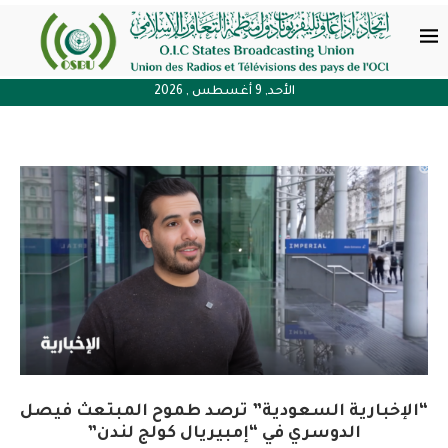
الأحد, 9 أغسطس , 2026
“الإخبارية السعودية” ترصد طموح المبتعث فيصل
الدوسري في “إمبيريال كولج لندن”