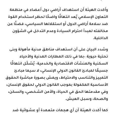
وأكدت الهيئة أن استهداف أراضي دول أعضاء في منظمة
التعاون الإسلامي يُعد انتهاكًا واضحًا لحظر استخدام القوة
ضد سلامة أراضي الدول أو استقلالها السياسي، فضلًا عن
مخالفته لمبدأ احترام السيادة وعدم التدخل في الشؤون
الداخلية
.
وشدد البيان على أن استهداف مناطق مدنية مأهولة وبنى
تحتية حيوية –بما في ذلك المطارات المدنية والأحياء
السكنية والمنشآت الاقتصادية والخدمية– يُشكّل انتهاكًا
جسيمًا لمبادئ القانون الدولي الإنساني، لا سيما مبادئ
التمييز والتناسب والاحتياط، ويمسّ بصورة مباشرة الحقوق
الأساسية المكفولة بموجب القانون الدولي لحقوق الإنسان،
وفي مقدمتها الحق في الحياة، والأمن الشخصي، والسكن،
والصحة، وسبل العيش
.
كما أكدت الهيئة أن أي هجمات متعمدة أو عشوائية ضد