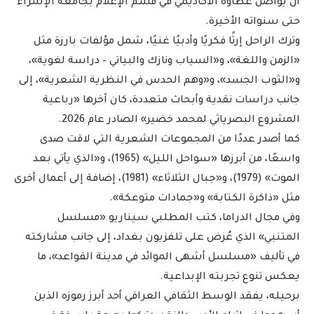
أن يواصل عطاؤه الأكاديمي في قسم الإعلام بجامعة الإسراء
حتى سنواته الأخيرة.
وترك الراحل إرثًا فكريًا وأدبيًا غنيًا، شمل مؤلفات بارزة مثل
«الزمن واللغة»، و«السياب ونازك والبياتي – دراسة لغوية»،
و«الثوب الجسد»، و«وهم الحدس في النظرية الشعرية»، إلى
جانب دراسات نقدية وأبحاث متعددة، كان آخرها «رباعية
المشروع البصرياثي لمحمد خضير» الصادر عام 2026.
كما أصدر عددًا من المجموعات الشعرية التي لاقت صدى
واسعًا، من أبرزها «سواحل الليل» (1965)، و«الذي يأتي بعد
الموت» (1979)، و«جبال الثلاثاء» (1981)، إضافة إلى أعمال أخرى
مثل «ذاكرة الكتابة» و«جمادات متوعكة».
وفي مجال الدراما، كتب المطلبي سيناريو «مسلسل
المتنبي» الذي عُرض على تلفزيون بغداد، إلى جانب مشاركته
في تأليف «مسلسل أشهى الموائد في مدينة القواعد»، ما
يعكس تنوع تجربته الإبداعية.
برحيله، يفقد الوسط الثقافي العراقي أحد أبرز رموزه الذين