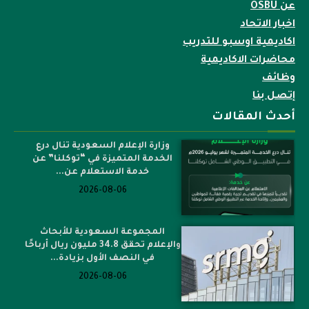
عن OSBU
اخبار الاتحاد
اكاديمية اوسبو للتدريب
محاضرات الاكاديمية
وظائف
إتصل بنا
أحدث المقالات
وزارة الإعلام السعودية تنال درع
الخدمة المتميزة في “توكلنا” عن
خدمة الاستعلام عن...
2026-08-06
المجموعة السعودية للأبحاث
والإعلام تحقق 34.8 مليون ريال أرباحًا
في النصف الأول بزيادة...
2026-08-06