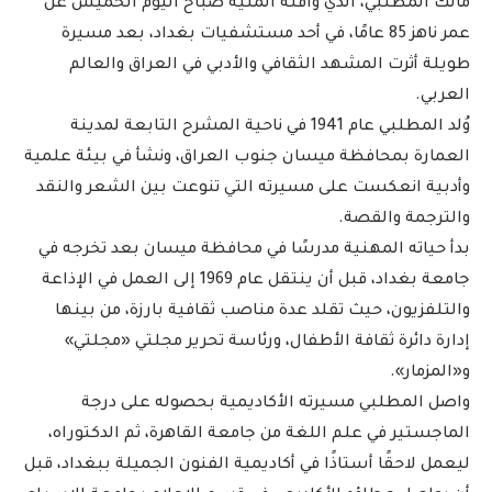
مالك المطلبي، الذي وافته المنية صباح اليوم الخميس عن
عمر ناهز 85 عامًا، في أحد مستشفيات بغداد، بعد مسيرة
طويلة أثرت المشهد الثقافي والأدبي في العراق والعالم
العربي.
وُلد المطلبي عام 1941 في ناحية المشرح التابعة لمدينة
العمارة بمحافظة ميسان جنوب العراق، ونشأ في بيئة علمية
وأدبية انعكست على مسيرته التي تنوعت بين الشعر والنقد
والترجمة والقصة.
بدأ حياته المهنية مدرسًا في محافظة ميسان بعد تخرجه في
جامعة بغداد، قبل أن ينتقل عام 1969 إلى العمل في الإذاعة
والتلفزيون، حيث تقلد عدة مناصب ثقافية بارزة، من بينها
إدارة دائرة ثقافة الأطفال، ورئاسة تحرير مجلتي «مجلتي»
و«المزمار».
واصل المطلبي مسيرته الأكاديمية بحصوله على درجة
الماجستير في علم اللغة من جامعة القاهرة، ثم الدكتوراه،
ليعمل لاحقًا أستاذًا في أكاديمية الفنون الجميلة ببغداد، قبل