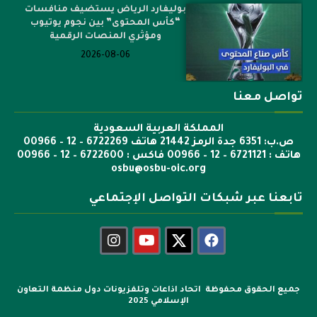
بوليفارد الرياض يستضيف منافسات
“كأس المحتوى” بين نجوم يوتيوب
ومؤثري المنصات الرقمية
2026-08-06
تواصل معنا
المملكة العربية السعودية
ص.ب: 6351 جدة الرمز 21442 هاتف 6722269 – 12 – 00966
هاتف : 6721121 – 12 – 00966 فاكس : 6722600 – 12 – 00966
osbu@osbu-oic.org
تابعنا عبر شبكات التواصل الإجتماعي
جميع الحقوق محفوظة اتحاد اذاعات وتلفزيونات دول منظمة التعاون
الإسلامي 2025