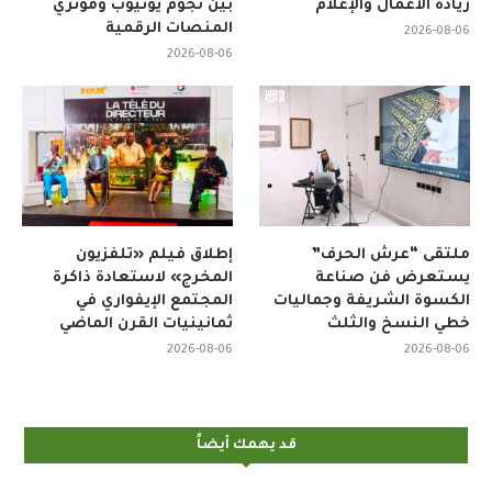
ريادة الأعمال والإعلام
بين نجوم يوتيوب ومؤثري
المنصات الرقمية
2026-08-06
2026-08-06
ملتقى “عرش الحرف”
إطلاق فيلم «تلفزيون
يستعرض فن صناعة
المخرج» لاستعادة ذاكرة
الكسوة الشريفة وجماليات
المجتمع الإيفواري في
خطي النسخ والثلث
ثمانينيات القرن الماضي
2026-08-06
2026-08-06
قد يهمك أيضاً