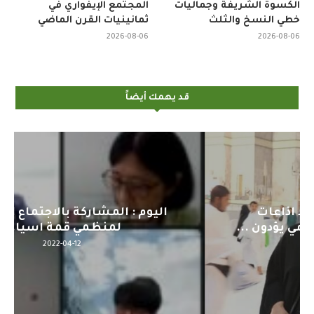
الكسوة الشريفة وجماليات
المجتمع الإيفواري في
خطي النسخ والثلث
ثمانينيات القرن الماضي
2026-08-06
2026-08-06
قد يهمك أيضاً
اليوم : المشاركة بالاجتماع التحضيري
لمنظمي قمة اسيا...
2022-04-12