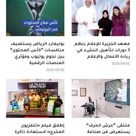
معهد الجزيرة للإعلام ينظم
بوليفارد الرياض يستضيف
3 دورات لتأهيل النشء في
منافسات “كأس المحتوى”
ريادة الأعمال والإعلام
بين نجوم يوتيوب ومؤثري
المنصات الرقمية
2026-08-06
2026-08-06
ملتقى “عرش الحرف”
إطلاق فيلم «تلفزيون
يستعرض فن صناعة
المخرج» لاستعادة ذاكرة