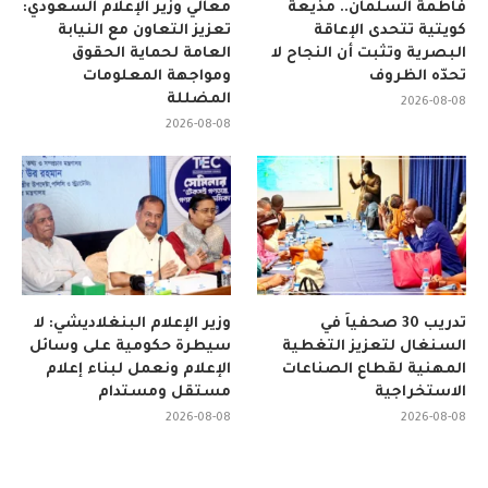
فاطمة السلمان.. مذيعة
معالي وزير الإعلام السعودي:
كويتية تتحدى الإعاقة
تعزيز التعاون مع النيابة
البصرية وتثبت أن النجاح لا
العامة لحماية الحقوق
تحدّه الظروف
ومواجهة المعلومات
المضللة
2026-08-08
2026-08-08
تدريب 30 صحفياً في
وزير الإعلام البنغلاديشي: لا
السنغال لتعزيز التغطية
سيطرة حكومية على وسائل
المهنية لقطاع الصناعات
الإعلام ونعمل لبناء إعلام
الاستخراجية
مستقل ومستدام
2026-08-08
2026-08-08