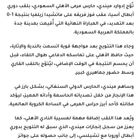
تُوّج إدوارد ميندي، حارس مرمى الأهلي السعودي، بلقب دوري
أبطال آسيا، عقب فوز فريقه على ماتشيدا زيلفيا بنتيجة 1-0
بعد التمديد، في المباراة النهائية التي أُقيمت بمدينة جدة
بالمملكة العربية السعودية
.
وجاء هذا التتويج بعد مواجهة قوية اتسمت بالندية والإثارة،
حيث حافظ الأهلي على تماسكه الدفاعي طوال اللقاء، قبل
أن يحسم النتيجة في الوقت الإضافي، ليُتوّج باللقب القاري
وسط حضور جماهيري كبير
.
وساهم ميندي، الحارس الدولي السنغالي، بشكل بارز في
هذا الإنجاز من خلال تصدياته الحاسمة وأدائه المميز، ليؤكد
مكانته كأحد أبرز حراس المرمى في الساحة الكروية العالمية
.
ويُعد هذا اللقب إضافة مهمة لمسيرة النادي الأهلي، كما
يعزز من سجل إنجازات ميندي، الذي سبق له التتويج بدوري
أبطال أوروبا مع تشيلسي، إلى جانب حصوله على جوائز