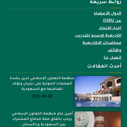
روابط سريعة
الدول الأعضاء
عن OSBU
اخبار الاتحاد
اكاديمية اوسبو للتدريب
محاضرات الاكاديمية
وظائف
إتصل بنا
أحدث المقالات
منظمة التعاون الإسلامي تدين بشدة
الهجمات الحوثية على نجران وتؤكد
تضامنها مع السعودية
2026-08-08
أمين عام منظمة التعاون الإسلامي
يرحب باتفاق مكة للدفاع المشترك
بين السعودية وباكستان...