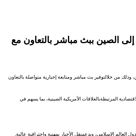
إلى الصين ببث مباشر بالتعاون مع
،
وذلك
من
خلال
توفير
بث
مباشر
ومتابعة
إخبارية
متواصلة
بالتعاون
اقتصادية
المرتبطة
بالعلاقات
الأمريكية
الصينية،
بما
يسهم
في
ول
العالم
الإسلامي،
ويدعم
نقل
الأخبار
بمهنية
واحترافية
عالية
.