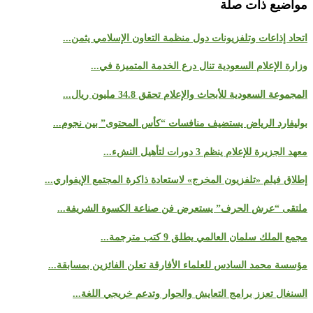
مواضيع ذات صلة
اتحاد إذاعات وتلفزيونات دول منظمة التعاون الإسلامي يثمن...
وزارة الإعلام السعودية تنال درع الخدمة المتميزة في...
المجموعة السعودية للأبحاث والإعلام تحقق 34.8 مليون ريال...
بوليفارد الرياض يستضيف منافسات “كأس المحتوى” بين نجوم...
معهد الجزيرة للإعلام ينظم 3 دورات لتأهيل النشء...
إطلاق فيلم «تلفزيون المخرج» لاستعادة ذاكرة المجتمع الإيفواري...
ملتقى “عرش الحرف” يستعرض فن صناعة الكسوة الشريفة...
مجمع الملك سلمان العالمي يطلق 9 كتب مترجمة...
مؤسسة محمد السادس للعلماء الأفارقة تعلن الفائزين بمسابقة...
السنغال تعزز برامج التعايش والحوار وتدعم خريجي اللغة...