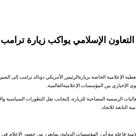
التعاون الإسلامي يواكب زيارة ترامب 
تغطية
الإعلامية
الخاصة
بزيارة
الرئيس
الأمريكي
دونالد
ترامب
إلى
الصين
وى
الإخباري
بين
المؤسسات
الإعلامية
العالمية
.
اليات
الرسمية
المصاحبة
للزيارة،
إلى
جانب
نقل
التطورات
السياسية
وال
مية
التابعة
للاتحاد
.
امية
فاعلة
مع
أبرز
المؤسسات
الدولية،
بما
يعزز
من
حضور
الإعلام
في
د