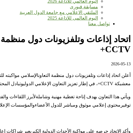
اليوم العالمي للأذاعة 2026
مسابقة فيورى
الملتقي الاعلامي مع جامعة الدول العربية
اليوم العالمى للإذاعة 2025
تواصل معنا
اتحاد إذاعات وتلفزيونات دول منظمة 
CCTV+
2026-05-13
أعلن
اتحاد
إذاعات
وتلفزيونات
دول
منظمة
التعاون
الإسلامي
مواكبته
لل
مع
شبكة
CCTV+
،
في
إطار
تعزيز
التعاون
الإعلامي
الدولي
وتبادل
المحت
ويأتي
هذا
التعاون
بهدف
إتاحة
تغطية
مهنية
وشاملة
لأبرز
اللقاءات
والفع
توفير
محتوى
إعلامي
موثوق
ومباشر
للدول
الأعضاء
والمؤسسات
الإعلا
وأكد
الاتحاد
حرصه
على
مواكبة
الأحداث
الدولية
الكبرى
عبر
شراكات
إعل