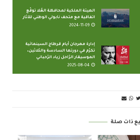
الهيئة الملكية لمحافظة العُلا توقّع
اتفاقية مع متحف نابولي الوطني للآثار
2024-11-09
إدارة مهرجان أيام قرطاج السينمائية
تكرّم في دورتها السادسة والثلاثين،
الموسيقار الرّاحل زياد الرّحباني
2025-08-04
ع ذات صلة