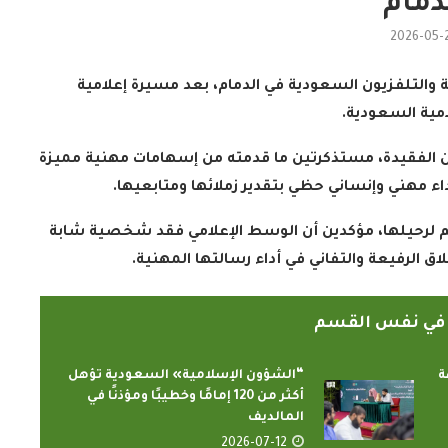
دمام
2026-05-
ة والتلفزيون السعودية في الدمام، بعد مسيرة إعلامية
علامية السعودية
.
يون الفقيدة، مستذكرتين ما قدمته من إسهامات مهنية مميزة
اء مهني وإنساني حظي بتقدير زملائها ومتابعيها
.
زنهم لرحيلها، مؤكدين أن الوسط الإعلامي فقد شخصية شابة
ق الرفيعة والتفاني في أداء رسالتها المهنية
.
ً في نفس القسم
ة
“الشؤون الإسلامية» السعودية تؤهل
أكثر من 120 إمامًا وخطيبًا ومؤذنًا في
المالديف
2026-07-12