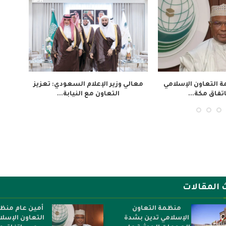
لبنغلاديشي: لا سيطرة
تدريب 30 صحفياً في السنغال لتعزيز
انط
على وسائل...
التغطية المهنية...
الم
 المقالات
منظمة التعاون
أمين عام منظ
الإسلامي تدين بشدة
التعاون الإسل