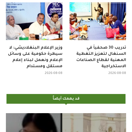
تدريب 30 صحفياً في
وزير الإعلام البنغلاديشي: لا
السنغال لتعزيز التغطية
سيطرة حكومية على وسائل
المهنية لقطاع الصناعات
الإعلام ونعمل لبناء إعلام
الاستخراجية
مستقل ومستدام
2026-08-08
2026-08-08
قد يهمك أيضاً