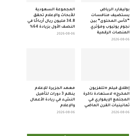
بوليفارد الرياض
المجموعة السعودية
يستضيف منافسات
للأبحاث والإعلام تحقق
“كأس المحتوى” بين
34.8 مليون ريال أرباحًا في
نجوم يوتيوب ومؤثري
النصف الأول بزيادة 64%
المنصات الرقمية
2026-08-06
2026-08-06
إطلاق فيلم «تلفزيون
معهد الجزيرة للإعلام
المخرج» لاستعادة ذاكرة
ينظم 3 دورات لتأهيل
المجتمع الإيفواري في
النشء في ريادة الأعمال
ثمانينيات القرن الماضي
والإعلام
2026-08-06
2026-08-06