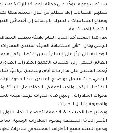
سبتمبر، وهو ما يؤكّد على مكانة المملكة الرائدة ومسا
تنظيم الاتصالات إنها تتطلع من خلال استضافتها لهذا 
وصناع السياسات والخبراء بالإضافة إلى أخصائيي التدر
التنمية المستدامة.
وفي هذا الصدد، أكد المدير العام لهيئة تنظيم الاتصال
الرقمي وقال: “تأتي استضافة الهيئة لمنتدى المهارات الرق
الوطنية التي تركّز على إرساء أسس اقتصاد رقمي مزدهر.
العالم، نسعى إلى اكتساب الجميع المهارات الضرورية 
يُعقد المنتدى على مدار ثلاثة أيام، ويتضمن برنامجًا شام
الرقمي، حيث تشمل مواضيع المنتدى سد الفجوة الرقمية،
الاقتصاد الرقمي والمساهمة في الحفاظ على البيئة، وتع
فجوات المهارات. وتتيح هذه الندوات فرصة قيمة للمت
والمعرفة وتبادل الخبرات.
ويعتبر هذا الحدث منصّة مهمة لأعضاء الاتحاد الدولي 
الأكثر إلحاحًا المتعلقة بفجوة المهارات الرقمية، بما ف
وتدعو الهيئة جميع الأطراف المعنية في مبادرات تطوير