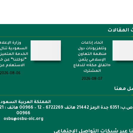
 المقالات
اتحاد إذاعات
وزارة الإعلام
وتلفزيونات دول
السعودية تنال 
منظمة التعاون
الخدمة المتميز
الإسلامي يثمن
“توكلنا” عن خ
«اتفاق مكة» للدفاع
الاستعلام عن.
المشترك
2026-08-06
2026-08-07
ل معنا
المملكة العربية السعودي
00966
osbu@osbu-oic.org
نا عبر شبكات التواصل الإجتماعي