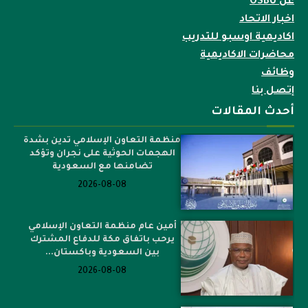
عن OSBU
اخبار الاتحاد
اكاديمية اوسبو للتدريب
محاضرات الاكاديمية
وظائف
إتصل بنا
أحدث المقالات
منظمة التعاون الإسلامي تدين بشدة
الهجمات الحوثية على نجران وتؤكد
تضامنها مع السعودية
2026-08-08
أمين عام منظمة التعاون الإسلامي
يرحب باتفاق مكة للدفاع المشترك
بين السعودية وباكستان...
2026-08-08