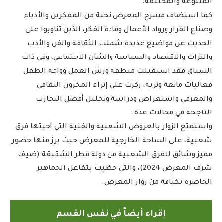
المتنوعة والمختلفة.
كما استضاف مسرح المعرض نخبة من المفكرين والأدباء
وصناع القرار ورواد الأعمال وقادة الفكر، الذين تناوبوا على
الحديث عن مواضيع عديدة شملت الثقافة والفن والأدب
والتراث والاقتصاد والسياسة والشأن الاجتماعي، وفي ذات
السياق فقد استقبلت منطقة ورش العمل وواحة الطفل
فعاليات ماتعة وثرية، ركزت على إثراء المخزون الثقافي
والمعرفي واستعراض ودراسة وتحليل أفضل التجارب
الناجحة في مجالات عدة.
واستمتع الزوار بالعروض الشعبية والفنية التي أحيتها فرق
شعبية، على الساحة الخارجية للمعرض حيث برز منها حضور
مميز وشائق للفرق الشعبية من دولة قطر الشقيقة (ضيف
شرف المعرض 2024)، والتي حظيت بتفاعل الجماهير
الحاضرة بكثافة من زوار المعرض.
إقراء أيضاً في نفس القسم