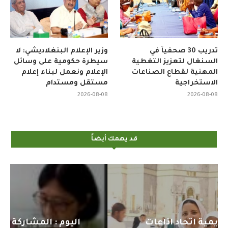
تدريب 30 صحفياً في
وزير الإعلام البنغلاديشي: لا
السنغال لتعزيز التغطية
سيطرة حكومية على وسائل
المهنية لقطاع الصناعات
الإعلام ونعمل لبناء إعلام
الاستخراجية
مستقل ومستدام
2026-08-08
2026-08-08
قد يهمك أيضاً
اليوم : المشاركة بالاجتماع التحضيري