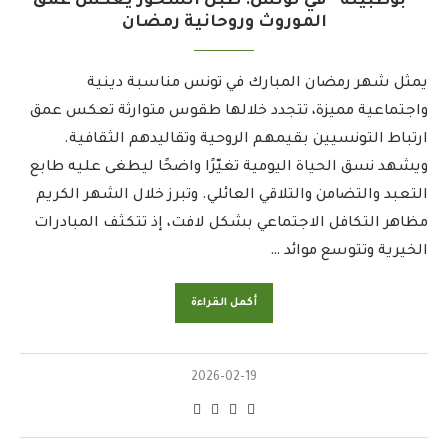
“بوطبيلة” في تونس: طبل السحور يعكس عمق
الموروث وروحانية رمضان
يمثل شهر رمضان المبارك في تونس مناسبة دينية
واجتماعية مميزة، تتجدد خلالها طقوس متوارثة تعكس عمق
ارتباط التونسيين بقيمهم الروحية وتقاليدهم الثقافية.
ويشهد نسق الحياة اليومية تغيّرًا واضحًا ليطغى عليه طابع
التعبد والتضامن والتلاقي العائلي. وتبرز خلال الشهر الكريم
مظاهر التكافل الاجتماعي بشكل لافت، إذ تتكثف المبادرات
الخيرية وتتوسع موائد …
أكمل القراءة
2026-02-19