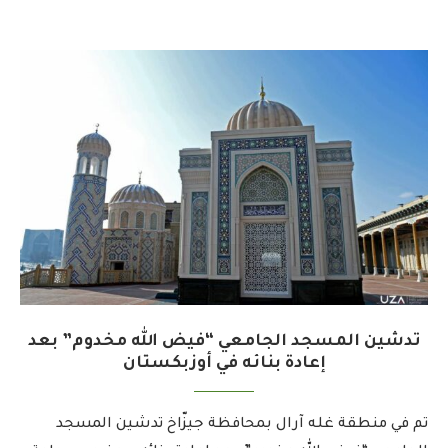
تدشين المسجد الجامعي “فيض الله مخدوم” بعد
إعادة بنائه في أوزبكستان
تم في منطقة غله آرال بمحافظة جيزّاخ تدشين المسجد