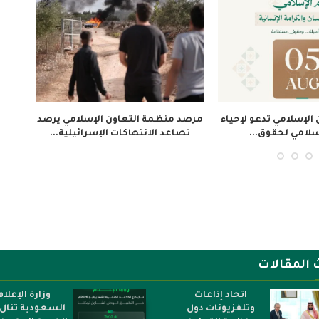
 تدين تصاعد
منظمة التعاون الإسلامي تعزي
كومستيك” تطل
ية في...
الجزائر في ضحايا حادث...
برنامج
 المقالات
اتحاد إذاعات
وزارة الإعلام
وتلفزيونات دول
السعودية تنال 