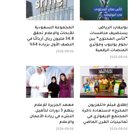
بوليفارد الرياض
المجموعة السعودية
يستضيف منافسات
للأبحاث والإعلام تحقق
“كأس المحتوى” بين
34.8 مليون ريال أرباحًا في
نجوم يوتيوب ومؤثري
النصف الأول بزيادة 64%
المنصات الرقمية
2026-08-06
2026-08-06
إطلاق فيلم «تلفزيون
معهد الجزيرة للإعلام
المخرج» لاستعادة ذاكرة
ينظم 3 دورات لتأهيل
المجتمع الإيفواري في
النشء في ريادة الأعمال
ثمانينيات القرن الماضي
والإعلام
2026-08-06
2026-08-06