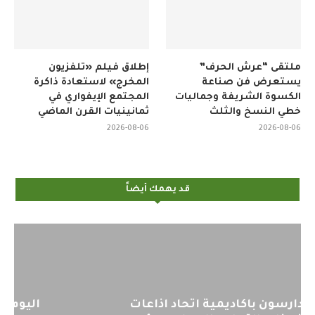
ملتقى “عرش الحرف”
إطلاق فيلم «تلفزيون
يستعرض فن صناعة
المخرج» لاستعادة ذاكرة
الكسوة الشريفة وجماليات
المجتمع الإيفواري في
خطي النسخ والثلث
ثمانينيات القرن الماضي
2026-08-06
2026-08-06
قد يهمك أيضاً
اليوم : المشاركة بالاجتماع التحضيري