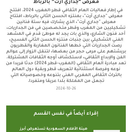
معرض “جداري آرت” بالرباط
في إطار فعاليات العام الثقافي قطر-المغرب 2024. افتتح
معرض "جداري آرت"، بمنتزه الحسن الثاني بالرباط، افتتاح
معرض "جداري آرت"، الذي يشارك فيه ستة فنانين
تشكيليين من المغرب وقطر متخصصين في فن الجداريات،
أحد فنون الشارع، والذي بات يجد له موطئ قدم في المشهد
الفني التشكيلي بين جنبات منتزه الحسن الثاني الفسيح،
رصت الجداريات التي خطها الفنانون المغاربة والقطريون
بريشتهم على مرمى حجر من بعضها، لتنقل الزوار إلى عوالم
الفن والإبداع الثقافي، لاستكشاف أوجه الثقافات المشتركة.
تعد مبادرة العام الثقافي (المغرب-قطر 2024) حدثا فريدا من
نوعه وفرصة استثنائية لتعريف قطر وبقية دول العالم
بالتراث الثقافي المغربي الغني بتنوعه وخصوصياته التي
تجعل من المملكة بلدا عريقا ومتفردا.
2024-10-26
إقراء أيضاً في نفس القسم
هيئة الأفلام السعودية تستعرض أبرز