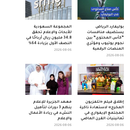
بوليفارد الرياض
المجموعة السعودية
يستضيف منافسات
للأبحاث والإعلام تحقق
“كأس المحتوى” بين
34.8 مليون ريال أرباحًا في
نجوم يوتيوب ومؤثري
النصف الأول بزيادة 64%
المنصات الرقمية
2026-08-06
2026-08-06
إطلاق فيلم «تلفزيون
معهد الجزيرة للإعلام
المخرج» لاستعادة ذاكرة
ينظم 3 دورات لتأهيل
المجتمع الإيفواري في
النشء في ريادة الأعمال
ثمانينيات القرن الماضي
والإعلام
2026-08-06
2026-08-06