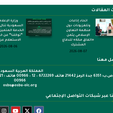
 المقالات
اتحاد إذاعات
وزارة الإعلام
وتلفزيونات دول
السعودية تنال 
منظمة التعاون
الخدمة المتميز
الإسلامي يثمن
“توكلنا” عن خ
«اتفاق مكة» للدفاع
الاستعلام عن.
المشترك
2026-08-06
2026-08-07
ل معنا
المملكة العربية السعودي
00966
osbu@osbu-oic.org
نا عبر شبكات التواصل الإجتماعي