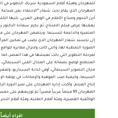
المهرجان الذي يقام تحت شعار “الاحتفاء بفن صناعة ا
أبرز النجوم وصناع الأفلام في الوطن العربي. تليها ال
يعقبها عرض فيلم الافتتاح، ثم يكرم سعادة الدكتور رمز
المتميزة والداعمة للسينما. ويتضمن المهرجان على م
إلى تجسيد شعار المهرجان الذي يصب في تمكين المرأة ا
الصورة النمطية لها، والتي كانت ولاتزال مغايرة للواقع 
لمرحلة التطوير التي باتت تعيشها في هذا العصر، كما
المتطلع لوضع بصماته على المجال الفني السينمائي، 
مجال التصوير السينمائي، أوفي كتابة السيناريو، ولمع
السينما، وكيفية صب الموهبة والإمكانات في بوتقة الإنت
إنتاج الفيلم. وأكدت إدارة المهرجان على تميز الدورة ا
المهرجان 89 فيلماً عربياً قصيراً تم توزيعهم ع
الوثائقية القصيرة، وفئة أفلام الطلبة، وفئة أفلام التحر
إقراء أيضا