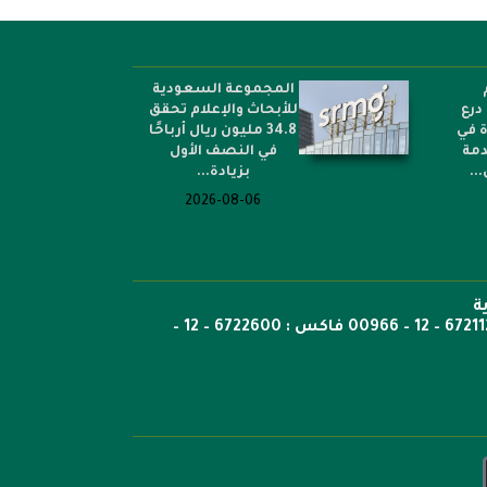
المجموعة السعودية
درع
للأبحاث والإعلام تحقق
ة في
34.8 مليون ريال أرباحًا
دمة
في النصف الأول
..
بزيادة...
2026-08-06
ة
ص.ب: 6351 جدة الرمز 21442 هاتف 6722269 – 12 – 00966 هاتف : 6721121 – 12 – 00966 فاكس : 6722600 – 12 –