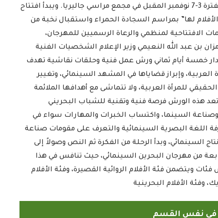
للمهرجان وهيئة أفلام السعودية شريك التطوير في الفترة 3-7 نوفمبر المقبل في مجمع مراسي جاليريا. ويبدأ افتتاح
لأفلام لها” بمراسم السجادة الحمراء واستقبال نخبة من
كلمات الافتتاحية لمنظمي والرعاة الرسميين للمهرجان،
ان بن عبد الله النعيمي وزير الإعلام الشخصيات الفنية
دار خمسة أيام ثماني ورش عمل فنية وحلقات نقاشية تهدف
لعربية، وإبراز قضاياها في المشهد السينمائي، وتغيير
الحقيقي للمرأة العربية، ولا تتماشى مع أهدافها الملائمة
 تعد هذه الورش فرصة فنية وتقنية للشباب البحريني
وصناعة السينما، واكتساب الخبرات والمهارات سواء في
رفة اللغة البصرية السينمائية والتعرف على مقومات صناعة
اج السينمائي، وبدأ الرحلة من الفكرة ثم النص وصولاً إلى
لرابعة من مهرجان البحرين السينمائي، حيث تنافس في هذا
لى خمس فئات ويتضمن فئة الأفلام الروائية القصيرة، وفئة الأفلام
يك، وفئة الأفلام البحرينية
ً في نفس القسم