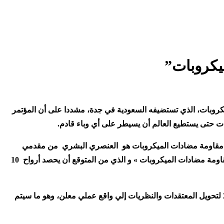
يكروبات”
لميكروبات، الذي تستضيفه السعودية في جدة، مشددا على أن المؤتمر
ت حتى يستطيع العالم أن يسيطر على أي وباء قادم
.
زمة مقاومة مضادات الميكروبات هو العنصري البشري من مقدمي
الرعاية الصحية والمواطنين حيث لم يتم وضع حد لسوء استخدام مضادات الميكروبات حتي نتمكن من السيطرة علي الوباء القادم نتيجة « مقاومة مضادات الميكروبات » و الذي من المتوقع أن يحصد أرواح 10
أشاد وزير الصحة بالمؤتمر الذي تنظمه المملكة العربية السعودية قائلاً : اجتماع هام تستضيفه المملكة بشكل رائع استكمالا لإعلان مصر 2022 لتحويل المعتقدات والنظريات إلي واقع عملي معلن، وهو ما سيتم