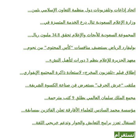
اتحاد إذاعات وتلفزيونات دول منظمة التعاون الإسلامي يثمن...
وزارة الإعلام السعودية تنال درع الخدمة المتميزة في...
المجموعة السعودية للأبحاث والإعلام تحقق 34.8 مليون ريال...
بوليفارد الرياض يستضيف منافسات “كأس المحتوى” بين نجوم...
معهد الجزيرة للإعلام ينظم 3 دورات لتأهيل النشء...
إطلاق فيلم «تلفزيون المخرج» لاستعادة ذاكرة المجتمع الإيفواري...
ملتقى “عرش الحرف” يستعرض فن صناعة الكسوة الشريفة...
مجمع الملك سلمان العالمي يطلق 9 كتب مترجمة...
مؤسسة محمد السادس للعلماء الأفارقة تعلن الفائزين بمسابقة...
السنغال تعزز برامج التعايش والحوار وتدعم خريجي اللغة...
إنستغرام