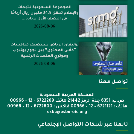
المجموعة السعودية للأبحاث
والإعلام تحقق 34.8 مليون ريال أرباحًا
في النصف الأول بزيادة...
2026-08-06
بوليفارد الرياض يستضيف منافسات
“كأس المحتوى” بين نجوم يوتيوب
ومؤثري المنصات الرقمية
2026-08-06
تواصل معنا
المملكة العربية السعودية
ص.ب: 6351 جدة الرمز 21442 هاتف 6722269 – 12 – 00966
هاتف : 6721121 – 12 – 00966 فاكس : 6722600 – 12 – 00966
osbu@osbu-oic.org
تابعنا عبر شبكات التواصل الإجتماعي