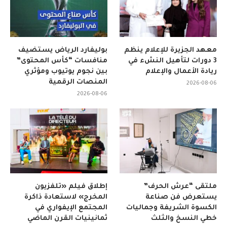
معهد الجزيرة للإعلام ينظم
بوليفارد الرياض يستضيف
3 دورات لتأهيل النشء في
منافسات “كأس المحتوى”
ريادة الأعمال والإعلام
بين نجوم يوتيوب ومؤثري
المنصات الرقمية
2026-08-06
2026-08-06
ملتقى “عرش الحرف”
إطلاق فيلم «تلفزيون
يستعرض فن صناعة
المخرج» لاستعادة ذاكرة
الكسوة الشريفة وجماليات
المجتمع الإيفواري في
خطي النسخ والثلث
ثمانينيات القرن الماضي