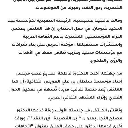
الحديثة، وانكسار المنبرية، وطبيعة التواصل بين الأجيال
الشعرية، ودور النقد، وغيرها من الموضوعات
.
وقالت فالنتينا قسيسية، الرئيسة التنفيذية لمؤسسة عبد
الحميد شومان، في حفل الافتتاح، إن هذا الملتقى يعكس
التزام المؤسستين المشترك بدعم الثقافة العربية
واستشراف مستقبلها ، مؤكدة الحرص على بناء شراكات
مع مؤسسات محلية وعربية تتلاقى معها في الأهداف
والرؤى والطموح
.
من جهتها، أكدت الدكتورة فاطمة الصايغ عضو مجلس
أمناء مؤسسة سلطان بن علي العويس الثقافية، أن هذا
الملتقى يُعد منصة ثقافية فريدة تُسهم في تعميق الحوار
الفكري وإثراء المشهد الثقافي العربي
.
وناقش الملتقى في جلسته الأولى، ورقة قدمها الدكتور
مصلح النجار بعنوان “أين القصيدة.. أين النقد؟”، وورقة
أخرى قدمها الدكتور علي جعفر العلاق بعنوان “اتجاهات