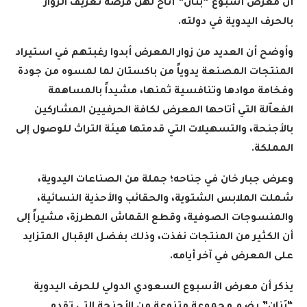
أن معرض أسبوع “بَنان” أتاح لهن فرصة تعريف الزوار
بالحرف اليدوية في دولته
.
وأوضح أن العديد من زوار المعرض أبدوا رغبتهم في استيراد
المنتجات المصنعة يدوياً من باكستان لما لمسوه من جودة
وفخامة موادها وتنافسية ثمنها، مشيداً بالمساهمة
الفعاّلة التي أتاحها المعرض لكافة الحرفيين المشاركين
بالأجنحة، والتسهيلات التي قدمتها هيئة التراث للوصول إلى
المملكة
.
وعرض جبار خان في جناحه؛ جملة من الصناعات اليدوية،
شملت الملابس الشتوية، والحقائب والأحذية النسائية،
والمنسوجات الصوفية، وقطع القماش المطرزة، مشيراً إلى
أن الكثير من المنتجات نفذت، وذلك بفضل الإقبال المتزايد
على المعرض في آخر أيامه
.
يذكر أن معرض الأسبوع السعودي الدولي للحرف اليدوية