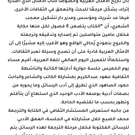
بأن تاريخ الأمثال العربية وخصوصًا كتاب الأمثال الذي أصدره
إثراء، يشكّل مرجعًا للبحث والتعمق في الثقافات الأخرى
.
فيما عد شريك ومؤسس ومدير دار تشكيل معجب
الشمري، أن “الكتاب يتضمن 8 فصول لكل منها حكاية
فخلال عامين متواصلين تم إصداره وتدقيقه وترجمته
والخروج بنموذج يُحاكي الواقع وهو الأقرب إليه مشيرًا إلى أن
الأمثال العربية قادرة على أن تصبح وسيلة تعبر الثقافات
.
واستكمالًا لتفعيل اليوم العالمي للغة العربية، أقيم مساء
يوم الخميس جلسة حوارية أدارتها الكاتبة والناشطة
الثقافية عهود عبدالكريم بمشاركة الكاتب والشاعر والباحث
حمود الصاهود الذي تطرق إلى أدب الرسائل وما يحويه من
بصمات أدبية بوصفه الأدب الوحيد الذي استطاع أن يتأقلم
وتطور بحسب ما تقتضيه الحاجة
.
من جانبه استعرض المستشار الثقافي في الكتابة والترجمة
محمد الضبع خلال مشاركته في الجلسة، العمق الأدبي
للرسائل المكتوبة فخلال مرحلة الترجمة لهذه الرسائل يتم