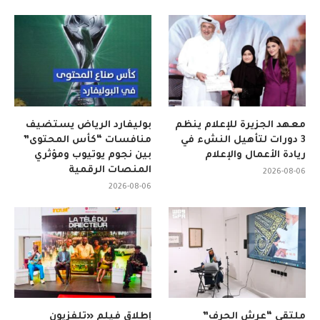
معهد الجزيرة للإعلام ينظم
بوليفارد الرياض يستضيف
3 دورات لتأهيل النشء في
منافسات “كأس المحتوى”
ريادة الأعمال والإعلام
بين نجوم يوتيوب ومؤثري
المنصات الرقمية
2026-08-06
2026-08-06
ملتقى “عرش الحرف”
إطلاق فيلم «تلفزيون