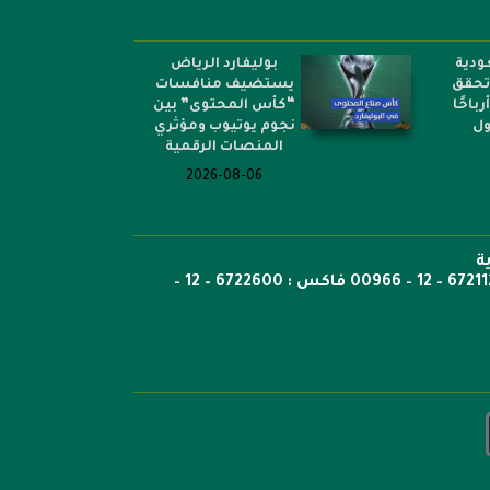
ودية
بوليفارد الرياض
 تحقق
يستضيف منافسات
أرباحًا
“كأس المحتوى” بين
ول
نجوم يوتيوب ومؤثري
المنصات الرقمية
2026-08-06
ة
ص.ب: 6351 جدة الرمز 21442 هاتف 6722269 – 12 – 00966 هاتف : 6721121 – 12 – 00966 فاكس : 6722600 – 12 –