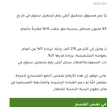
2025-01-
يخيًا غير مسبوق بتحقيق أعلى رقم تشغيل سنوي في تاريخ
وبلغ إجمالي عدد المسافرين خلال عام 2024م أكثر من 49.1 مليون مسافر، بنسبة نمو بلغت 14% مقارنةً بالعام
وشهد المطار نموًا ملحوظًا في إجمالي عدد الرحلات، حيث وصل إلى أكثر من 278 ألف رحلة، بزيادة 11% عن العام
رات السعوديةالمطار سجل أعلى رقم تشغيل سنوي في
زن جوهر، إن هذه الأرقام تعكس النمو المتسارع للحركة
 بفضل الله ثم دعم القيادة الرشيدة، والمتابعة المستمرة من
ل تطوير البنية التحتية للمطار.
ً في نفس القسم