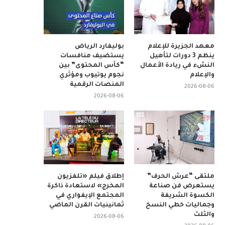
معهد الجزيرة للإعلام
بوليفارد الرياض
ينظم 3 دورات لتأهيل
يستضيف منافسات
النشء في ريادة الأعمال
“كأس المحتوى” بين
والإعلام
نجوم يوتيوب ومؤثري
المنصات الرقمية
2026-08-06
2026-08-06
ملتقى “عرش الحرف”
إطلاق فيلم «تلفزيون
يستعرض فن صناعة
المخرج» لاستعادة ذاكرة
الكسوة الشريفة
المجتمع الإيفواري في
وجماليات خطي النسخ
ثمانينيات القرن الماضي
والثلث
2026-08-06