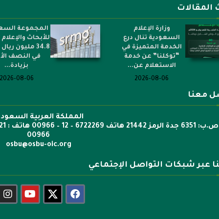
 المقالات
وزارة الإعلام
المجموعة السع
السعودية تنال درع
للأبحاث والإعلام
الخدمة المتميزة في
34.8 مليون ريال 
“توكلنا” عن خدمة
في النصف الأ
الاستعلام عن...
بزيادة...
2026-08-06
2026-08-06
ل معنا
المملكة العربية السعودي
00966
osbu@osbu-oic.org
نا عبر شبكات التواصل الإجتماعي