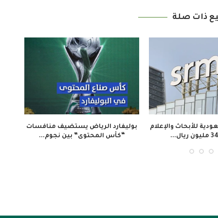
ع ذات صلة
طلاق فيلم «تلفزيون المخرج»
ملتقى “عرش الحرف” يستعرض ف
عادة ذاكرة المجتمع الإيفواري...
صناعة الكسوة الشريفة...