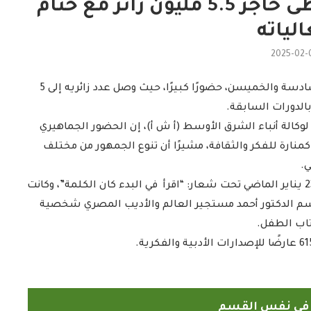
معرض القاهرة للكتاب يتخطى حاجز 5.5 مليون زائر مع ختام
لياته
2025-02-
سجل معرض القاهرة الدولي للكتاب في ختام دورته الـسادسة والخميسن، حضورًا كبيرًا، حيث وصل عدد زائريه إلى 5
ا لوكالة أنباء الشرق الأوسط (أ ش أ)، إن الحضور الجماهيري
نارة للفكر والثقافة، مشيرًا أن تنوع الجمهور من مختلف
ي.
وانطلقت فعاليات معرض القاهرة الدولي للكتاب يوم 23 يناير الماضي تحت شعار: “اقرأ في البدء كان الكلمة”، وكانت
سم الدكتور أحمد مستجير العالم والأديب المصري شخصية
اب الطفل.
ً في نفس القسم