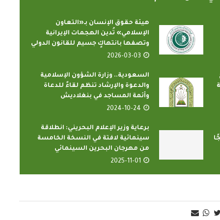
هيئة حقوق الإنسان بـ«التعاون
الإسلامي» تُدين الهجمات الإيرانية
وتصفها بانتهاكٍ جسيم للقانون الدولي
2026-03-03
السعودية.. وزارة الشؤون الإسلامية
ة
والدعوة والإرشاد تنظم لقاءً للدعاة
وأئمة المساجد في بنغلاديش
الدارسون باكاديمية اتحاد اذاعات
ن الإسلامي
وتليفزيونات التعاون الإسلامي
2024-10-24
اء...
يؤدون ...
برعاية وزير الإعلام البحريني: انطلاقة
2022-02-16
2 برنامجًا
سينمائية لافتة في النسخة الخامسة
من مهرجان البحرين السينمائي
2025-11-01