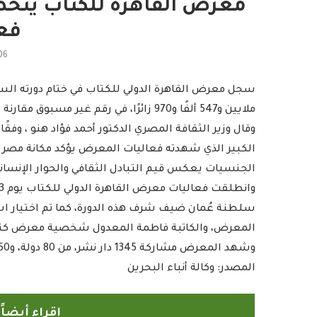
فعا
06
ملايين و547 ألفًا و970 زائرًا، في رقم غير مسبوق مقارنة بالدورات السابقة.
وقال وزير الثقافة المصري الدكتور أحمد فؤاد هنو ، وفقً
الكبير الذي شهدته فعاليات المعرض يؤكد مكانة مصر كم
الجنسيات يعكس قيم التبادل الثقافي والحوار الإنسان
سلطنة عُمان ضيف شرف هذه الدورة، كما تم اختيار ا
المعرض، والكاتبة فاطمة المعدول شخصية معرض كت
وشهد المعرض مشاركة 1345 دار نشر، من 80 دولة، و6150 عارضًا للإصدارات الأدبية والفكرية.
المصدر: وكالة أنباء البحرين
إقراء أيضا