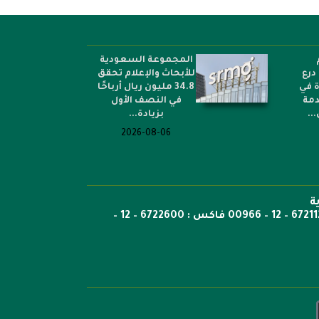
المجموعة السعودية
درع
للأبحاث والإعلام تحقق
ة في
34.8 مليون ريال أرباحًا
دمة
في النصف الأول
..
بزيادة...
2026-08-06
ة
ص.ب: 6351 جدة الرمز 21442 هاتف 6722269 – 12 – 00966 هاتف : 6721121 – 12 – 00966 فاكس : 6722600 – 12 –