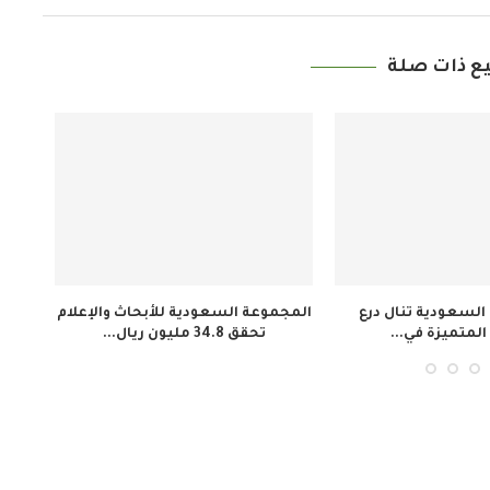
ع ذات صلة
معهد الجزيرة للإعلام ينظم 3 دورات
إطلاق فيلم «تلفزيون المخرج»
مل
هيل النشء...
لاستعادة ذاكرة المجتمع الإيفواري...