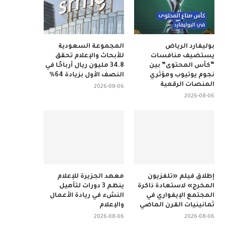
بوليفارد الرياض
المجموعة السعودية
يستضيف منافسات
للأبحاث والإعلام تحقق
“كأس المحتوى” بين
34.8 مليون ريال أرباحًا في
نجوم يوتيوب ومؤثري
النصف الأول بزيادة 64%
المنصات الرقمية
2026-08-06
2026-08-06
إطلاق فيلم «تلفزيون
معهد الجزيرة للإعلام
المخرج» لاستعادة ذاكرة
ينظم 3 دورات لتأهيل
المجتمع الإيفواري في
النشء في ريادة الأعمال
ثمانينيات القرن الماضي
والإعلام
2026-08-06
2026-08-06