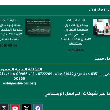
 المقالات
اتحاد إذاعات
وزارة الإعلام
وتلفزيونات دول
السعودية تنال 
منظمة التعاون
الخدمة المتميز
الإسلامي يثمن
“توكلنا” عن خ
«اتفاق مكة» للدفاع
الاستعلام عن.
المشترك
2026-08-06
2026-08-07
ل معنا
المملكة العربية السعودي
00966
osbu@osbu-oic.org
نا عبر شبكات التواصل الإجتماعي