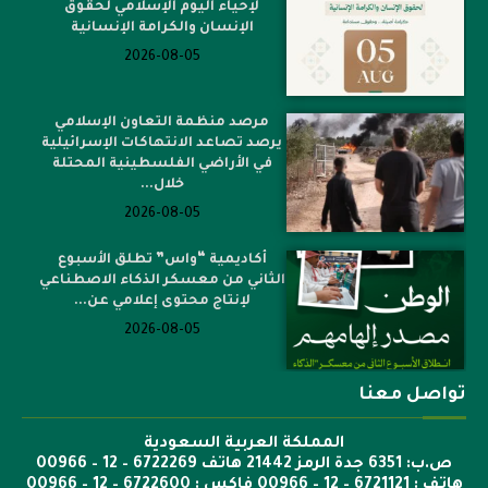
لإحياء اليوم الإسلامي لحقوق
الإنسان والكرامة الإنسانية
2026-08-05
مرصد منظمة التعاون الإسلامي
يرصد تصاعد الانتهاكات الإسرائيلية
في الأراضي الفلسطينية المحتلة
خلال...
2026-08-05
أكاديمية “واس” تطلق الأسبوع
الثاني من معسكر الذكاء الاصطناعي
لإنتاج محتوى إعلامي عن...
2026-08-05
تواصل معنا
المملكة العربية السعودية
ص.ب: 6351 جدة الرمز 21442 هاتف 6722269 – 12 – 00966
هاتف : 6721121 – 12 – 00966 فاكس : 6722600 – 12 – 00966