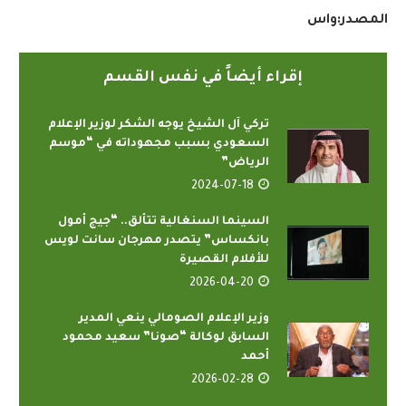
المصدر:واس
إقراء أيضاً في نفس القسم
تركي آل الشيخ يوجه الشكر لوزير الإعلام
السعودي بسبب مجهوداته في “موسم
الرياض”
2024-07-18
السينما السنغالية تتألق.. “جيج أمول
بانكساس” يتصدر مهرجان سانت لويس
للأفلام القصيرة
2026-04-20
وزير الإعلام الصومالي ينعي المدير
السابق لوكالة “صونا” سعيد محمود
أحمد
2026-02-28