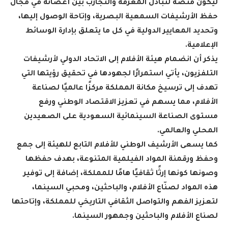
ليكون منصة لتبادل المعرفة والتجارب بين أعضائه في مجال
حفظ الأرشيفات السمعية البصرية، وإتاحة الوصول إليها،
وتحديد المعايير الدولية في كل ما يتعلق بإدارة الوسائط
الإعلامية
.
يذكر أن انضمام هيئة الأفلام إلى الاتحاد الدولي لأرشيفات
التلفزيون، يأتي استمرارًا لجهودها في تحقيق رؤيتها التي
تهدف إلى ترسيخ مكانة المملكة مركزًا عالميًا لصناعة
الأفلام، مما يسهم في تعزيز الاقتصاد الوطني ورفع
مستوى الصناعة السينمائية السعودية على الصعيدين
المحلي والعالمي
.
كما يسعى الأرشيف الوطني للأفلام التابع للهيئة إلى جمع
وحفظ ورقمنة المواد الفيلمية المتنوعة، بهدف حفظها
وصونها كونها إرثًا ثقافيًا هامًا للمملكة، إضافة إلى توفير
هذه المواد لصنّاع الأفلام، والباحثين، ومحبي السينما،
لتعزيز الفهم والتواصل الثقافي التاريخي للمملكة، وإتاحتها
لصناع الأفلام والباحثين وجمهور السينما
.