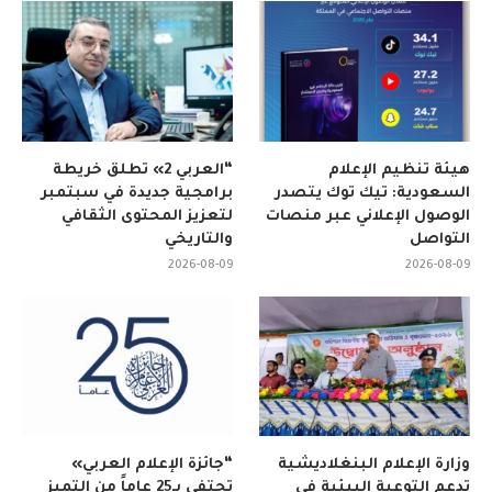
هيئة تنظيم الإعلام
“العربي 2» تطلق خريطة
السعودية: تيك توك يتصدر
برامجية جديدة في سبتمبر
الوصول الإعلاني عبر منصات
لتعزيز المحتوى الثقافي
التواصل
والتاريخي
2026-08-09
2026-08-09
وزارة الإعلام البنغلاديشية
“جائزة الإعلام العربي»
تدعم التوعية البيئية في
تحتفي بـ25 عاماً من التميز