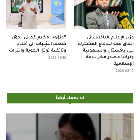
وزير الإعلام الباكستاني:
“وثّق».. مخيم عُماني يحوّل
اتفاق مكة للدفاع المشترك
شغف الشباب إلى أفلام
بين باكستان والسعودية
وثائقية توثّق الهوية والتراث
وتركيا مصدر فخر للأمة
2026-08-10
الإسلامية
2026-08-10
قد يهمك أيضاً