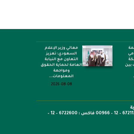
مة
معالي وزير الإعلام
امي
السعودي: تعزيز
كة
التعاون مع النيابة
 بين
العامة لحماية الحقوق
ومواجهة
المعلومات...
2026-08-08
ة
ص.ب: 6351 جدة الرمز 21442 هاتف 6722269 – 12 – 00966 هاتف : 6721121 – 12 – 00966 فاكس : 6722600 – 12 –