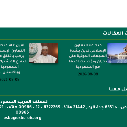
 المقالات
منظمة التعاون
أمين عام منظ
الإسلامي تدين بشدة
التعاون الإسل
الهجمات الحوثية على
يرحب باتفاق م
نجران وتؤكد تضامنها
للدفاع المشترك
مع السعودية
السعودية
وباكستان...
2026-08-08
2026-08-08
ل معنا
المملكة العربية السعودي
00966
osbu@osbu-oic.org