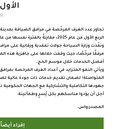
الأول من
02
الربع الأول من عام 2025، مقارنةً بالفترة نفسها من عام 2024
مرفقًا مرخّصًا، حيث وقفت خلالها على جاهزية هذه الم
أفضل الخدمات خلال موسم الحج
.
رامج بإذاعات وتليفزيونات
أمين عام منظمة التعاو
ويأتي النمو المتزايد في أعداد الغرف المرخصة بمرافق 
لإسلامي بمدينة الإنتاج...
يدعو الدول الأعض
2022-04-12
2022-04-12
جهودها التكاملية والتشاركية مع الجهات الحكومية ذا
أجل أن يؤدوا مناسكهم بكل يُسرٍ وطمأنينة
.
المصدر:واس
إقراء أيضا