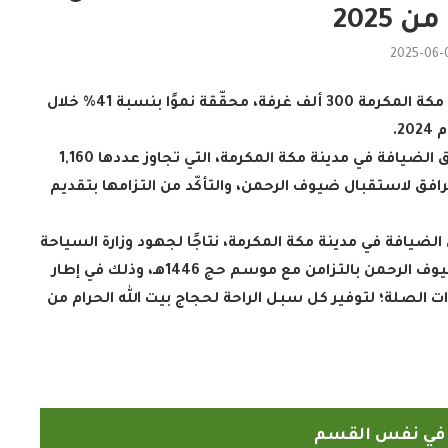
 2025
2025-06-
تجاوز عدد الغرف المرخّصة في مرافق الضيافة بمدينة مكة المكرمة 300 ألف غرفة، محقّقة نموًا بنسبة 41% خلال
.
ونفّذت وزارة السياحة جولات تفقدية ورقابية على مرافق الضيافة في مدينة مكة المكرمة، التي تجاوز عددها 1,160
رافق لاستقبال ضيوف الرحمن، والتأكّد من التزامها بتقديم
الدارسون باكاديمية اتحاد اذاعات
ن الإسلامي
وتليفزيونات التعاون الإسلامي
الضيافة في مدينة مكة المكرمة، نتاجًا لجهود وزارة السياحة
اء...
يؤدون ...
المتواصلة؛ لضمان تقديم خدمات ذات جودة عالية لضيوف الرحمن بالتزامن مع موسم حج 1446هـ، وذلك في إطار
2022-02-16
ت الصلة؛ لتوفير كل سبل الراحة لحجاج بيت الله الحرام من
ً في نفس القسم