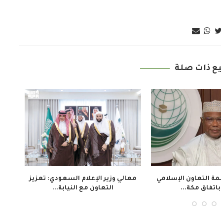
ع ذات صلة
لبنغلاديشي: لا سيطرة
تدريب 30 صحفياً في السنغال لتعزيز
انط
على وسائل...
التغطية المهنية...
الم