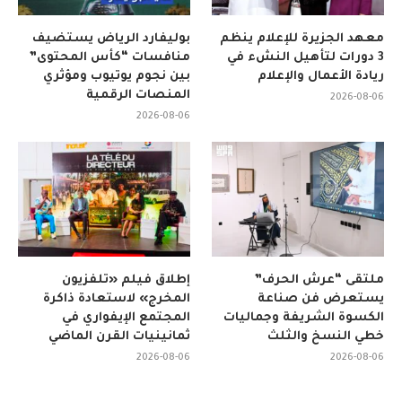
معهد الجزيرة للإعلام ينظم
بوليفارد الرياض يستضيف
3 دورات لتأهيل النشء في
منافسات “كأس المحتوى”
ريادة الأعمال والإعلام
بين نجوم يوتيوب ومؤثري
المنصات الرقمية
2026-08-06
2026-08-06
ملتقى “عرش الحرف”
إطلاق فيلم «تلفزيون
يستعرض فن صناعة
المخرج» لاستعادة ذاكرة
الكسوة الشريفة وجماليات
المجتمع الإيفواري في
خطي النسخ والثلث
ثمانينيات القرن الماضي
2026-08-06
2026-08-06