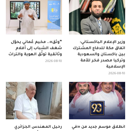
وزير الإعلام الباكستاني:
“وثّق».. مخيم عُماني يحوّل
اتفاق مكة للدفاع المشترك
شغف الشباب إلى أفلام
بين باكستان والسعودية
وثائقية توثّق الهوية والتراث
وتركيا مصدر فخر للأمة
2026-08-10
الإسلامية
2026-08-10
انطلاق موسم جديد من «في
رحيل المهندس الجزائري