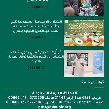
أكاديمية واس...
2026-08-10
الشؤون الإسلامية السعودية تتيح
بثاً مباشراً لمنافسات مسابقة
الملك عبدالعزيز الدولية للقرآن
2026-08-10
“وثّق».. مخيم عُماني يحوّل شغف
الشباب إلى أفلام وثائقية توثّق الهوية
والتراث
2026-08-10
تواصل معنا
المملكة العربية السعودية
ص.ب: 6351 جدة الرمز 21442 هاتف 6722269 – 12 – 00966
هاتف : 6721121 – 12 – 00966 فاكس : 6722600 – 12 – 00966
osbu@osbu-oic.org