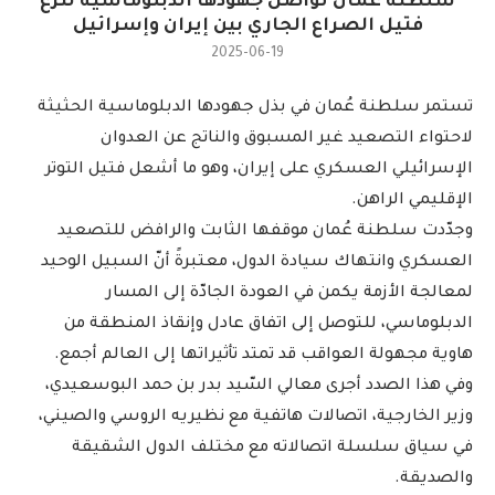
سلطنة عُمان تواصل جهودها الدبلوماسية لنزع
فتيل الصراع الجاري بين إيران وإسرائيل
2025-06-19
تستمر سلطنة عُمان في بذل جهودها الدبلوماسية الحثيثة
لاحتواء التصعيد غير المسبوق والناتج عن العدوان
الإسرائيلي العسكري على إيران، وهو ما أشعل فتيل التوتر
الإقليمي الراهن.
وجدّدت سلطنة عُمان موقفها الثابت والرافض للتصعيد
العسكري وانتهاك سيادة الدول، معتبرةً أنّ السبيل الوحيد
لمعالجة الأزمة يكمن في العودة الجادّة إلى المسار
الدبلوماسي، للتوصل إلى اتفاق عادل وإنقاذ المنطقة من
هاوية مجهولة العواقب قد تمتد تأثيراتها إلى العالم أجمع.
وفي هذا الصدد أجرى معالي السّيد بدر بن حمد البوسعيدي،
وزير الخارجية، اتصالات هاتفية مع نظيريه الروسي والصيني،
في سياق سلسلة اتصالاته مع مختلف الدول الشقيقة
والصديقة.