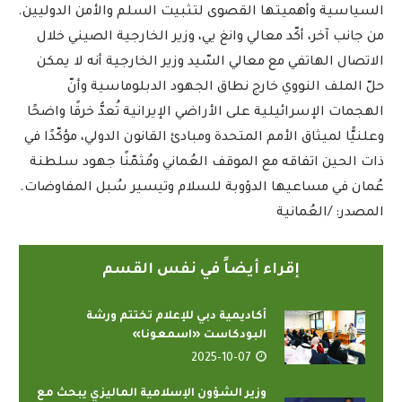
السياسية وأهميتها القصوى لتثبيت السلم والأمن الدوليين.
من جانب آخر، أكّد معالي وانغ يي، وزير الخارجية الصيني خلال
الاتصال الهاتفي مع معالي السّيد وزير الخارجية أنه لا يمكن
حلّ الملف النووي خارج نطاق الجهود الدبلوماسية وأنّ
الهجمات الإسرائيلية على الأراضي الإيرانية تُعدُّ خرقًا واضحًا
وعلنيًّا لميثاق الأمم المتحدة ومبادئ القانون الدولي، مؤكّدًا في
ذات الحين اتفاقه مع الموقف العُماني ومُثمّنًا جهود سلطنة
عُمان في مساعيها الدؤوبة للسلام وتيسير سُبل المفاوضات.
المصدر: /العُمانية
إقراء أيضاً في نفس القسم
أكاديمية دبي للإعلام تختتم ورشة
البودكاست «اسمعونا»
2025-10-07
وزير الشؤون الإسلامية الماليزي يبحث مع