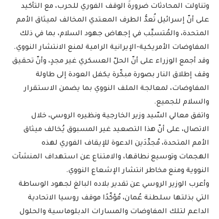
وتناولت المحادثات ضرورةَ الوقف الفوري للحرب، مع التأكيد
على أنّ إسرائيل تُعدُّ الطرف المعتدي المخالف لميثاق الأمم
المتحدة، والمُتسبِّب في إجهاض جهود السلام، بما في ذلك
المفاوضات الأمريكية-الإيرانية الرامية لمنع الانتشار النووي.
وقد أجمع الوزراء على أنّ الحلّ العسكري غير مجدٍ، وأنّ تحقيق
وقف إطلاق النار بصورة مبكّرة يكفل العودة إلى طاولة
المفاوضات، لمعالجة الملف النووي بما يضمن الاستقرار
والسلام للجميع.
واتفق معالي السّيد وزير الخارجية ونظيره الروسي، خلال
الاتصال، على أنّ هذا التصعيد غير المسبوق يُخالف ميثاق
الأمم المتحدة، مُجدِّدَين الدعوة للإيقاف الفوري لهذه
الهجمات وتوسيع نطاقها، والامتناع عن استهداف المنشآت
النووية ومنع مخاطر انتشار الإشعاع النووي.
وأعرب الوزير الروسي عن تقدير بلاده البالغ لجهود الوساطة
التي بذلتها سلطنة عُمان، مُؤكّدًا موقف روسيا الاتحادية
الداعم لتلك المفاوضات والمسارات الدبلوماسية والحلول