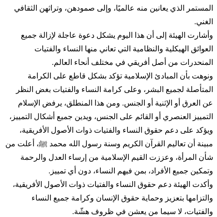
المستمر الذي يعانين منه عالميًا، وإلى صمودهن، وتراثهن الثقافي
الغني.
وأشارت الهيئة إلى أن هذا اليوم يشكل دعوة عاجلة لإزالة جميع
العوائق الهيكلية والنظامية التي تعاني منها النساء والفتيات
المنحدرات من أصل أفريقي في مختلف أنحاء العالم.
ونوهت بأن المبادئ الإسلامية تؤكد بشكل قاطع على الكرامة
المتأصلة لجميع البشر، وعلى كرامة النساء والفتيات بغض النظر
عن العرق أو الإثنية أو الجنس. ومن هذا المنطلق، يرفض الإسلام
التمييز العنصري أو القائم على الجنس، ويدين جميع أشكال التمييز،
ويؤكد على دعم حقوق النساء والفتيات ذوات الأصول الأفريقية،
مبينة أن تعاليم القرآن الكريم وسنة رسول الله محمد ﷺ، أعلت من
شأن المرأة، وعززت القيم الإسلامية من إرساء العدل والرحمة
وتمكين جميع الأفراد، بمن فيهم النساء، دون أي تمييز.
وأكدت الهيئة دعم حقوق النساء والفتيات ذوات الأصول الأفريقية،
والتزامها بتعزيز وحماية حقوق الإنسان وكرامة جميع النساء
والفتيات، لا سيما من يعشن في ظروف هشّة.