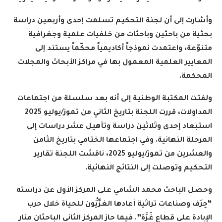
وأشارت إلى أن لجنة التحكيم تسلمت إحدى وأربعين دراسة
بحثية من باحثين وباحثات من خلفيات علمية وجغرافية
متنوّعة، واعتمدت نموذجاً أكاديمياً محكّماً يستند إلى
المعايير العلمية المعمول بها في مراكز الأبحاث والمجلات
المحكمة.
ولفتت المكتبة الوطنية إلى أنه بعد سلسلة من اجتماعات
المداولات، قررت اللجنة بتاريخ الثاني من تموز/يوليو 2025
استبعاد إحدى وثلاثين دراسة وتأهيل عشر دراسات إلى
المرحلة النهائية. وفي اجتماعها الختامي بتاريخ الثامن
والعشرين من تموز/يوليو 2025، ناقشت اللجنة تقارير
التحكيم وتوصلت إلى النتائج النهائية
.
وحصل الباحث محمد الشامي على المركز الأول عن دراسته
“حِرَف وصناعات تراثية أعادها الغزِّيُّون للحياة خلال حرب
الإبادة على قطاع غَزَّة”. فيما حاز المركز الثاني الباحثان منار