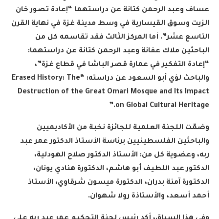
عساف وعبد الرحمن كتانة عن دراستهما “إعادة تصور خان
الزيت وسوق القيسارية في وسط مدينة غزة في نهاية القرن
التاسع عشر”. أما المركز الثالث فقد تقاسمه كل من
الباحثين ملاك عفانة وعبد الرحمن كتانة عن دراستهما:
“إعادة التفكير في عمارة قصر الباشا في قطاع غزة”،
والباحث لؤي أبو السعود عن دراسته
: “Erased History: The
Destruction of the Great Omari Mosque and Its Impact
on Global Cultural Heritage.”
وضمّت اللجنة العلمية للجائزة نخبة من الأكاديميين
والباحثين الفلسطينيين برئاسة الأستاذ الدكتور عمر عبد
ربه، وعضوية كل من: الأستاذ الدكتور صلاح الهودلية،
الدكتور عبد اللطيف أبو هاشم، الدكتورة هنادي يونان،
الدكتورة آمنة بدران، الدكتورة ميسون شرقاوي، الأستاذ
أحمد أسعد، والأستاذة رولا شهوان
.
وفي هذا السياق، أكد رئيس لجنة التحكيم عمر عبد ربه على