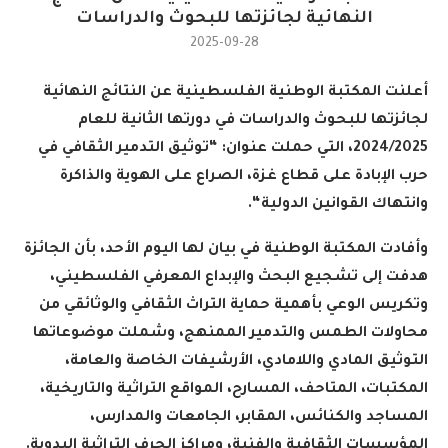
النهائية لجائزتها للبحوث والدراسات
2025-09-28
أعلنت المكتبة الوطنية الفلسطينية عن النتائج النهائية
لجائزتها للبحوث والدراسات في دورتها الثانية للعام
2024/2025، التي حملت عنوان: “توثيق التدمير الثقافي في
حرب الإبادة على قطاع غزة، الصراع على الهوية والذاكرة
وانتهاك القوانين الدولية
“.
وأفادت المكتبة الوطنية في بيان لها اليوم الأحد، بأن الجائزة
هدفت إلى تشجيع البحث والإبداع المعرفي الفلسطيني،
وتكريس الوعي بأهمية حماية التراث الثقافي والوثائقي من
محاولات الطمس والتدمير الممنهج، وشملت موضوعاتها
التوثيق المادي واللامادي، الأرشيفات الخاصة والعامة،
المكتبات، المتاحف، المسارح، المواقع التراثية والتاريخية،
المساجد والكنائس، المقابر، الجامعات والمدارس،
المؤسسات الثقافية والفنية، ومراكز الحرف التراثية اليدوية
.