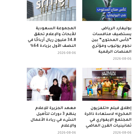
بوليفارد الرياض
المجموعة السعودية
يستضيف منافسات
للأبحاث والإعلام تحقق
“كأس المحتوى” بين
34.8 مليون ريال أرباحًا في
نجوم يوتيوب ومؤثري
النصف الأول بزيادة 64%
المنصات الرقمية
2026-08-06
2026-08-06
إطلاق فيلم «تلفزيون
معهد الجزيرة للإعلام
المخرج» لاستعادة ذاكرة
ينظم 3 دورات لتأهيل
المجتمع الإيفواري في
النشء في ريادة الأعمال
ثمانينيات القرن الماضي
والإعلام
2026-08-06
2026-08-06