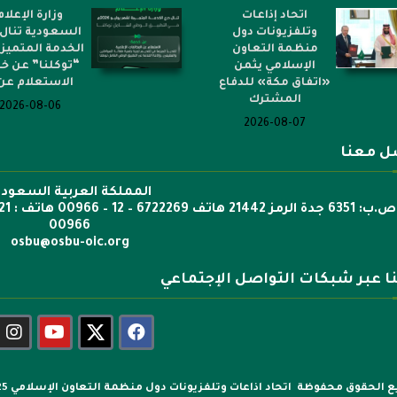
اتحاد إذاعات
وزارة الإعلام
وتلفزيونات دول
السعودية تنال 
منظمة التعاون
الخدمة المتميز
الإسلامي يثمن
“توكلنا” عن خ
«اتفاق مكة» للدفاع
الاستعلام عن.
المشترك
2026-08-06
2026-08-07
ل معنا
المملكة العربية السعودي
00966
osbu@osbu-oic.org
نا عبر شبكات التواصل الإجتماعي
 الحقوق محفوظة اتحاد اذاعات وتلفزيونات دول منظمة التعاون الإسلامي 2025