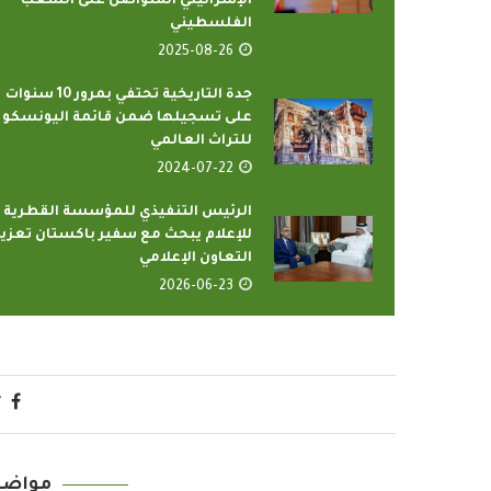
الإسرائيلي المتواصل على الشعب
الفلسطيني
2025-08-26
جدة التاريخية تحتفي بمرور 10 سنوات
على تسجيلها ضمن قائمة اليونسكو
للتراث العالمي
2024-07-22
الرئيس التنفيذي للمؤسسة القطرية
رامج بإذاعات وتليفزيونات
أمين عام منظمة التعاو
للإعلام يبحث مع سفير باكستان تعزيز
لإسلامي بمدينة الإنتاج...
يدعو الدول الأعض
التعاون الإعلامي
2022-04-12
2022-04-12
2026-06-23
مواضي