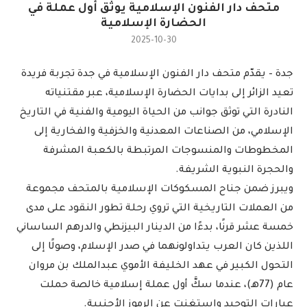
متحف دار الفنون الإسلامية يوثّق أول عملة في
الحضارة الإسلامية
2025-10-30
جدة – يقدّم متحف دار الفنون الإسلامية في جدة تجربة فريدة
تعيد الزائر إلى بدايات الحضارة الإسلامية، عبر مقتنياته
النادرة التي توثق جوانب من الحياة اليومية والفنية في التاريخ
الإسلامي، من الصناعات المعدنية والخزفية والفخارية إلى
المخطوطات والمنسوجات المرتبطة بالكعبة المشرفة
والحجرة النبوية الشريفة.
ويبرز ضمن جناح المسكوكات الإسلامية بالمتحف مجموعة
من العملات التاريخية التي تروي رحلة تطور النقود على مدى
خمسة عشر قرنًا، بدءًا من الدينار البيزنطي والدرهم الساساني
اللذين كان العرب يتداولونهما في صدر الإسلام، وصولًا إلى
التحول الكبير في عهد الخليفة الأموي عبدالملك بن مروان
عام (77هـ)، عندما سكَّ أول عملة إسلامية خالصة حملت
عبارات التوحيد واستغنت عن الرموز الأجنبية.