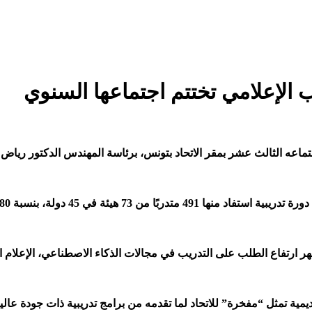
يب الإعلامي تختتم اجتماعها السنوي
جتماعه الثالث عشر بمقر الاتحاد بتونس، برئاسة المهندس الدكتور ري
جلس نتائج استبيان حاجيات التدريب لعام 2026، الذي أظهر ارتفاع الطلب على التدريب في مجالات الذ
ديمية تمثل “مفخرة” للاتحاد لما تقدمه من برامج تدريبية ذات جودة عالي