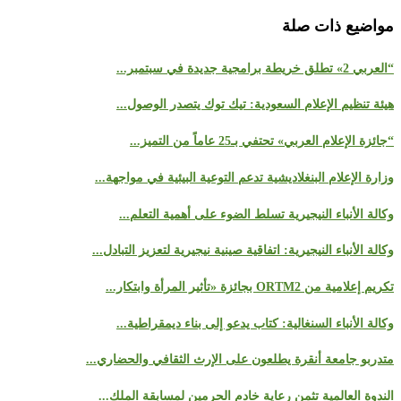
مواضيع ذات صلة
“العربي 2» تطلق خريطة برامجية جديدة في سبتمبر...
هيئة تنظيم الإعلام السعودية: تيك توك يتصدر الوصول...
“جائزة الإعلام العربي» تحتفي بـ25 عاماً من التميز...
وزارة الإعلام البنغلاديشية تدعم التوعية البيئية في مواجهة...
وكالة الأنباء النيجيرية تسلط الضوء على أهمية التعلم...
وكالة الأنباء النيجيرية: اتفاقية صينية نيجيرية لتعزيز التبادل...
تكريم إعلامية من ORTM2 بجائزة «تأثير المرأة وابتكار...
وكالة الأنباء السنغالية: كتاب يدعو إلى بناء ديمقراطية...
متدربو جامعة أنقرة يطلعون على الإرث الثقافي والحضاري...
الندوة العالمية تثمن رعاية خادم الحرمين لمسابقة الملك...