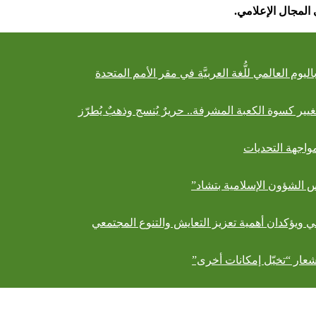
المجال الإعلامي
.
ليوم العالمي للُّغة العربيَّة في مقر الأمم المتحدة
يير كسوة الكعبة المشرفة.. حريرٌ يُنسج وذهبٌ يُطرّز
واجهة التحديات
 الشؤون الإسلامية بتشاد”
مي ويؤكدان أهمية تعزيز التعايش والتنوع المجتمعي
شعار “تخيّل إمكانات أخرى”