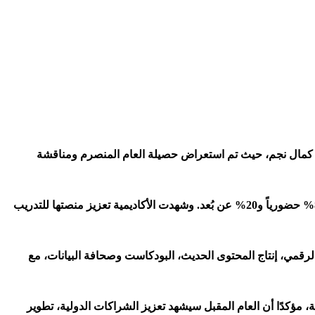
اض كمال نجم، حيث تم استعراض حصيلة العام المنصرم ومناقشة
دورة تدريبية استفاد منها 491 متدربًا من 73 هيئة في 45 دولة، بنسبة 80% حضورياً و20% عن بُعد. وشهدت الأكاديمية تعزيز منصتها للتدريب
كاء الاصطناعي، الإعلام الرقمي، إنتاج المحتوى الحديث، البودكاست وصحافة البيانات، مع
ة، مؤكدًا أن العام المقبل سيشهد تعزيز الشراكات الدولية، تطوير