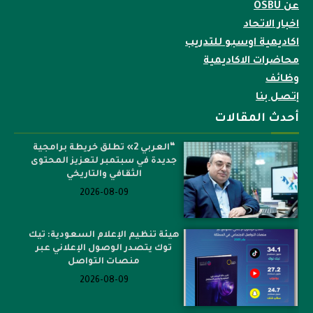
عن OSBU
اخبار الاتحاد
اكاديمية اوسبو للتدريب
محاضرات الاكاديمية
وظائف
إتصل بنا
أحدث المقالات
“العربي 2» تطلق خريطة برامجية
جديدة في سبتمبر لتعزيز المحتوى
الثقافي والتاريخي
2026-08-09
هيئة تنظيم الإعلام السعودية: تيك
توك يتصدر الوصول الإعلاني عبر
منصات التواصل
2026-08-09