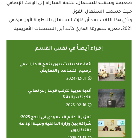
ضعيفة وسهلة للسنغال، لتتجه المباراة إلى الوقت الإضافي
حيث حسمت السنغال الفوز.
ويأتي هذا اللقب بعد أن فازت السنغال بالبطولة لأول مرة في
2021، معززة حضورها القاري كأحد أبرز المنتخبات الأفريقية
إقراء أيضاً في نفس القسم
أئمة غامبيا يشيدون بنهج الإمارات في
ترسيخ التسامح والتعايش
2024-12-31
أندية عربية تترقب قرعة ربع نهائي
الكونفيدرالية 6
2026-02-16
تعزيز الإعلام السعودي في الحج 2025:
شراكة بين وزارة الداخلية وهيئة الإذاعة
والتلفزيون