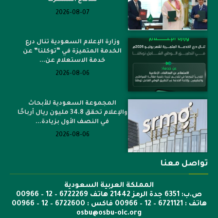
للدفاع المشترك
2026-08-07
وزارة الإعلام السعودية تنال درع
الخدمة المتميزة في “توكلنا” عن
خدمة الاستعلام عن...
2026-08-06
المجموعة السعودية للأبحاث
والإعلام تحقق 34.8 مليون ريال أرباحًا
في النصف الأول بزيادة...
2026-08-06
تواصل معنا
المملكة العربية السعودية
ص.ب: 6351 جدة الرمز 21442 هاتف 6722269 – 12 – 00966
هاتف : 6721121 – 12 – 00966 فاكس : 6722600 – 12 – 00966
osbu@osbu-oic.org