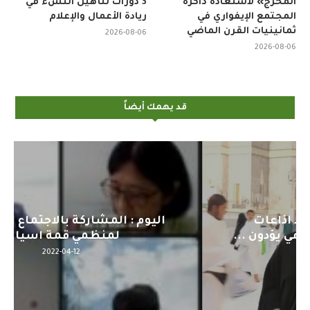
المخرج» لاستعادة ذاكرة
3 دورات لتأهيل النشء في
المجتمع الإيفواري في
ريادة الأعمال والإعلام
ثمانينيات القرن الماضي
2026-08-06
2026-08-06
قد يهمك أيضاً
اليوم : المشاركة بالاجتماع التحضيري
لمنظمي قمة اسيا...
2022-04-12