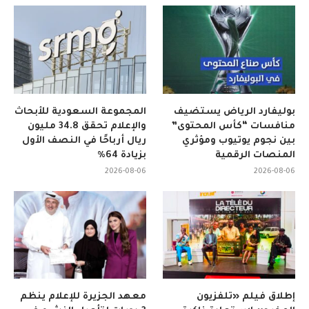
بوليفارد الرياض يستضيف
المجموعة السعودية للأبحاث
منافسات “كأس المحتوى”
والإعلام تحقق 34.8 مليون
بين نجوم يوتيوب ومؤثري
ريال أرباحًا في النصف الأول
المنصات الرقمية
بزيادة 64%
2026-08-06
2026-08-06
إطلاق فيلم «تلفزيون
معهد الجزيرة للإعلام ينظم