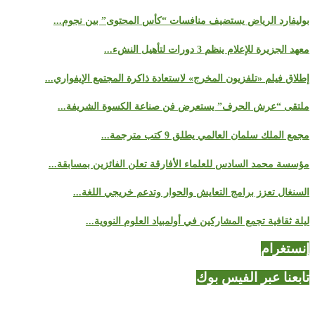
بوليفارد الرياض يستضيف منافسات “كأس المحتوى” بين نجوم...
معهد الجزيرة للإعلام ينظم 3 دورات لتأهيل النشء...
إطلاق فيلم «تلفزيون المخرج» لاستعادة ذاكرة المجتمع الإيفواري...
ملتقى “عرش الحرف” يستعرض فن صناعة الكسوة الشريفة...
مجمع الملك سلمان العالمي يطلق 9 كتب مترجمة...
مؤسسة محمد السادس للعلماء الأفارقة تعلن الفائزين بمسابقة...
السنغال تعزز برامج التعايش والحوار وتدعم خريجي اللغة...
ليلة ثقافية تجمع المشاركين في أولمبياد العلوم النووية...
إنستغرام
تابعنا عبر الفيس بوك