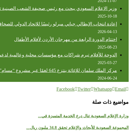
2024-11-07
وزير الإعلام السعودي يبحث مع رئيس صحيفة الشعب الصينية تعزي
2025-10-18
إعادة انتخاب الإيطالي جياني ميرلو رئيسًا للاتحاد الدولي للصحا
2026-04-13
اختتام الدورة الرابعة من مهرجان الأردن لأفلام الأطفال
2025-08-23
الدوحة للأفلام تبرم شراكات مع مؤسسات محلية وعالمية لدعم
2025-03-27
مركز الملك سلمان للإغاثة ينتزع 645 لغمًا عبر مشروع “مسام” في اليمن خلال أسبوع
2024-06-24
Facebook
Twitter
Whatsapp
Email
مواضيع ذات صلة
وزارة الإعلام السعودية تنال درع الخدمة المتميزة في...
المجموعة السعودية للأبحاث والإعلام تحقق 34.8 مليون ريال...