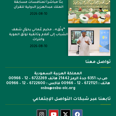
بثاً مباشراً لمنافسات مسابقة
الملك عبدالعزيز الدولية للقرآن
2026-08-10
“وثّق».. مخيم عُماني يحوّل شغف
الشباب إلى أفلام وثائقية توثّق الهوية
والتراث
2026-08-10
تواصل معنا
المملكة العربية السعودية
ص.ب: 6351 جدة الرمز 21442 هاتف 6722269 – 12 – 00966
هاتف : 6721121 – 12 – 00966 فاكس : 6722600 – 12 – 00966
osbu@osbu-oic.org
تابعنا عبر شبكات التواصل الإجتماعي