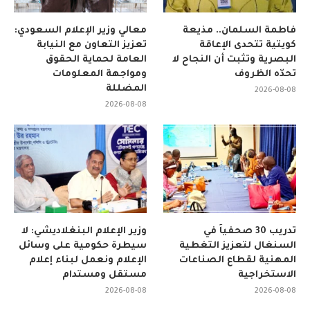
فاطمة السلمان.. مذيعة
معالي وزير الإعلام السعودي:
كويتية تتحدى الإعاقة
تعزيز التعاون مع النيابة
البصرية وتثبت أن النجاح لا
العامة لحماية الحقوق
تحدّه الظروف
ومواجهة المعلومات
المضللة
2026-08-08
2026-08-08
تدريب 30 صحفياً في
وزير الإعلام البنغلاديشي: لا
السنغال لتعزيز التغطية
سيطرة حكومية على وسائل
المهنية لقطاع الصناعات
الإعلام ونعمل لبناء إعلام
الاستخراجية
مستقل ومستدام
2026-08-08
2026-08-08