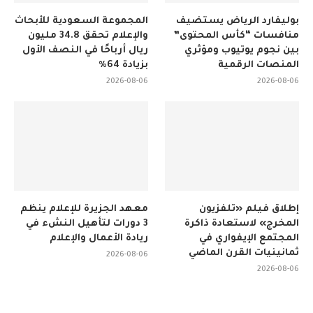
بوليفارد الرياض يستضيف
المجموعة السعودية للأبحاث
منافسات “كأس المحتوى”
والإعلام تحقق 34.8 مليون
بين نجوم يوتيوب ومؤثري
ريال أرباحًا في النصف الأول
المنصات الرقمية
بزيادة 64%
2026-08-06
2026-08-06
إطلاق فيلم «تلفزيون
معهد الجزيرة للإعلام ينظم
المخرج» لاستعادة ذاكرة
3 دورات لتأهيل النشء في
المجتمع الإيفواري في
ريادة الأعمال والإعلام
ثمانينيات القرن الماضي
2026-08-06
2026-08-06