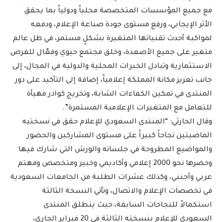
مع جميع المؤسسات المتخصصة محلياً ودولياً بما يحقق
الأثر الإيجابي، ورفع مستوى جودة صناعة الإعلام، ودفعه
لمواكبة أحدث تقنياتها المتغيرة بشكلٍ مستمر، في ظل عالم
متغير على جميع الأصعدة، وخلق مجتمع حيوي وفعّال للفرص
الاستثمارية وتبادل الخبرات المحلية والدولية في المجال، إلى
جانب تعزيز مكانة المملكة إعلامياً، إضافة إلى التأكيد على دور
المنتدى في تمكين الكفاءات الشابة، وتخريج كوادر مهيأة
للتعامل مع المتغيرات الإعلامية المستمرة”.
وقال الحارثي: “المنتدى السعودي للإعلام حقق في نسختيه
الماضيتين نجاحاً كبيراً على مستوى المشاركين والحضور
والمواضيع المطروحة في جلساته والورش التي شارك فيها
وحضرها نحو 2000 إعلامي وأكاديمي وخبير ومتخصص ومهتم
عربي وأجنبي، وكذلك عشرات الطلبة من الجامعات السعودية
في تخصصات الإعلام والاتصال، وتأتي النسخة الثالثة
استكمالاً للنجاحات السابقة، حيث ينطلق المنتدى
السعودي للإعلام بنسخته الثالثة في 20 فبراير الجاري،