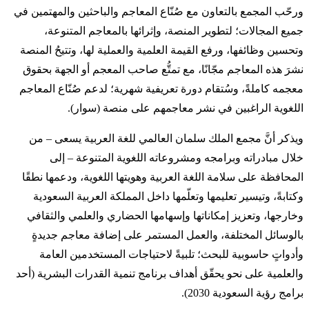
ورحّب المجمع بالتعاون مع صُنّاع المعاجم والباحثين والمهتمين في
جميع المجالات؛ لتطوير المنصة، وإثرائها بالمعاجم المتنوعة،
وتحسين وظائفها، ورفع القيمة العلمية والعملية لها، وتتيحُ المنصة
نشرَ هذه المعاجم مجّانًا، مع تمتُّع صاحب المعجم أو الجهة بحقوق
معجمه كاملةً، وسُتقام دورة تعريفية شهرية؛ لدعم صُنّاع المعاجم
اللغوية الراغبين في نشر معاجمهم على منصة (سوار).
ويذكر أنَّ مجمع الملك سلمان العالمي للغة العربية يسعى – من
خلال مبادراته وبرامجه ومشروعاته اللغوية المتنوعة – إلى
المحافظة على سلامة اللغة العربية وهويتها اللغوية، ودعمها نطقًا
وكتابةً، وتيسير تعليمها وتعلّمها داخل المملكة العربية السعودية
وخارجها، وتعزيز إمكاناتها وإسهامها الحضاري والعلمي والثقافي
بالوسائل المختلفة، والعمل المستمر على إضافة معاجم جديدةٍ
وأدواتٍ حاسوبية للبحث؛ تلبيةً لاحتياجات المستخدمين العامة
والعلمية على نحو يحقّق أهداف برنامج تنمية القدرات البشرية (أحد
برامج رؤية السعودية 2030).