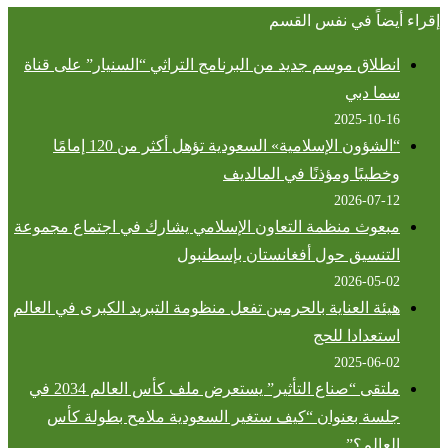
إقراء أيضاً في نفس القسم
انطلاق موسم جديد من البرنامج التراثي “السنيار” على قناة
سما دبي
2025-10-16
“الشؤون الإسلامية» السعودية تؤهل أكثر من 120 إمامًا
وخطيبًا ومؤذنًا في المالديف
2026-07-12
مبعوث منظمة التعاون الإسلامي يشارك في اجتماع مجموعة
التنسيق حول أفغانستان بإسطنبول
2026-05-02
هيئة العناية بالحرمين تفعل منظومة التبريد الكبرى في العالم
استعدادا للحج
2025-06-02
ملتقى “صناع التأثير” يستعرض ملف كأس العالم 2034 في
جلسة بعنوان “كيف ستغير السعودية ملامح بطولة كأس
العالم؟”