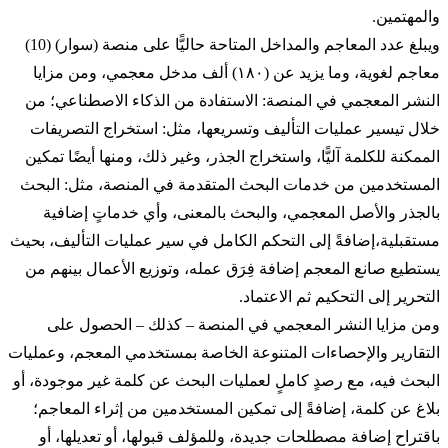
والمهتمين.
ويبلغ عدد المعاجم والمداخل المتاحة حاليًّا على منصة (سوار) (10)
معاجم لغوية، وما يزيد عن (١٨٠) ألف مدخل معجمي، ومن مزايا
النشر المعجمي في المنصة: الاستفادة من الذكاء الاصطناعي؛ من
خلال تيسير عمليات التأليف وتسريعها، مثل: استخراج التصريفات
الممكنة للكلمة آليًّا، واستخراج الجذر، وغير ذلك، ومنها أيضًا تمكين
المستخدمين من خدمات البحث المتقدمة في المنصة، مثل: البحث
بالجذر والأصل المعجمي، والبحث بالمعنى، وأي خدماتٍ إضافية
مستقبلية،إضافةً إلى التحكم الكامل في سير عمليات التأليف، بحيث
يستطيع صانع المعجم إضافة فِرَق عمله، وتوزيع الأعمال بينهم من
التحرير إلى التحكيم ثم الاعتماد.
ومن مزايا النشر المعجمي في المنصة – كذلك – الحصول على
التقارير والإحصاءات المتنوعة الخاصة بمستخدمي المعجم، وعمليات
البحث فيه، مع رصدٍ كاملٍ لعمليات البحث عن كلمة غير موجودة، أو
بلاغ عن كلمة، إضافةً إلى تمكين المستخدمين من إثراء المعاجم؛
باقتراح إضافة مصطلحات جديدة، وللمؤلف قبولها، أو تعديلها، أو