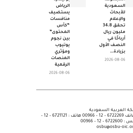
السعودية
الرياض
للأبحاث
يستضيف
والإعلام
منافسات
تحقق 34.8
“كأس
مليون ريال
المحتوى”
أرباحًا في
بين نجوم
النصف الأول
يوتيوب
بزيادة...
ومؤثري
المنصات
2026-08-06
الرقمية
2026-08-06
كة العربية السعودية
ص.ب: 6351 جدة الرمز 21442 هاتف 6722269 – 12 – 00966 هاتف : 6721121 – 12 –
osbu@osbu-oic.o