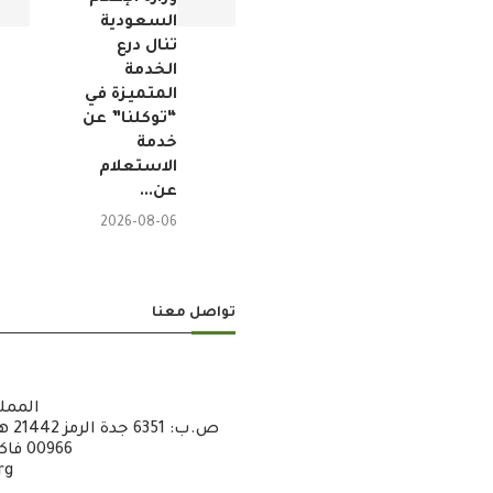
السعودية
تنال درع
الخدمة
المتميزة في
“توكلنا” عن
خدمة
الاستعلام
عن...
2026-08-06
تواصل معنا
الممل
00966 فاكس : 6722600 – 12 – 00966
rg