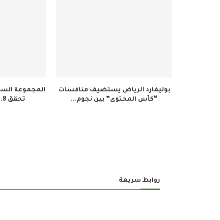
بوليفارد الرياض يستضيف منافسات
المجموعة السعو
“كأس المحتوى” بين نجوم...
تحقق 34.8 مليون ريال...
روابط سريعة