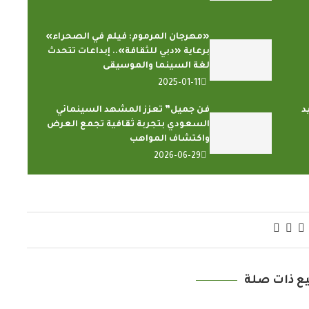
«مهرجان المرموم: فيلم في الصحراء»
برعاية «دبي للثقافة».. إبداعات تتحدث
لغة السينما والموسيقى
2025-01-11
د
فن جميل” تعزز المشهد السينمائي
السعودي بتجربة ثقافية تجمع العرض
واكتشاف المواهب
2026-06-29
ع ذات صلة