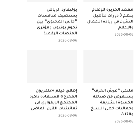
معهد الجزيرة للإعلام
بوليفارد الرياض
ينظم 3 دورات لتأهيل
يستضيف منافسات
النشء في ريادة الأعمال
“كأس المحتوى” بين
والإعلام
نجوم يوتيوب ومؤثري
المنصات الرقمية
2026-08-06
2026-08-06
ملتقى “عرش الحرف”
إطلاق فيلم «تلفزيون
يستعرض فن صناعة
المخرج» لاستعادة ذاكرة
الكسوة الشريفة
المجتمع الإيفواري في
وجماليات خطي النسخ
ثمانينيات القرن الماضي
والثلث
2026-08-06
2026-08-06