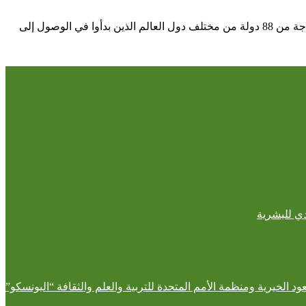
يذكر أن برنامج ضيوف خادم الحرمين الشريفين الملك سلمان بن عبدالعزيز للحج والعمرة والزيارة يستضيف في حجّ هذا العام 3322 حاجاً وحاجة من 88 دولة من مختلف دول العالم الذين بدأوا في الوصول إلى
دي للبشرية
 الخيرية ومنظمة الأمم المتحدة للتربية والعلم والثقافة “اليونسكو”