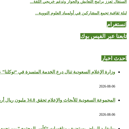
السنغال تعزز برامج التعايش والحوار وتدعم خريجي اللغة...
ليلة ثقافية تجمع المشاركين في أولمبياد العلوم النووية...
إنستغرام
تابعنا عبر الفيس بوك
احدث اخبار
وزارة الإعلام السعودية تنال درع الخدمة المتميزة في “توكلنا” 
2026-08-06
المجموعة السعودية للأبحاث والإعلام تحقق 34.8 مليون ريال أرباحًا في النصف الأول بزيادة 64%
2026-08-06
بوليفارد الرياض يستضيف منافسات “كأس المحتوى” بين نجوم 