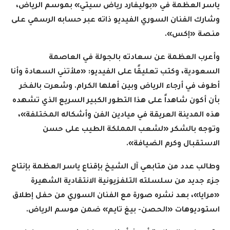
ياسر العظمة في «بوليفارد رياض سيتي» بموسم الرياض،
وشارك الفنان السوري الفيديو ذاته عبر حسابه الرسمي على
منصة «إكس
».
وأعرب العظمة عن سعادته بالجولة في العاصمة
السعودية، وكتب تعليقًا على الفيديو: «ملأتني السعادة وأنا
أطوف في أرجاء الرياض وبين أهلها الكرام. وشعرت بالفخر
بأن أكون شاهداً على هذا التطور الكبير السريع الذي تشهده
هذه المدينة العريقة في ميادين الفن وأشكاله المختلفة»،
وتوجه بالشكر «لشعب المملكة الطيب على حسن
الاستقبال وكرم الضيافة
».
وطالب عدد من متابعي آل الشيخ بإقناع ياسر العظمة بإنتاج
جزء جديد من سلسلته التلفزيونية الانتقادية الشهيرة
«مرايا»، بعد نشره صورة مع الفنان السوري من حفل إطلاق
استوديوهات «الحصن- بيغ تايم» ضمن موسم الرياض
.